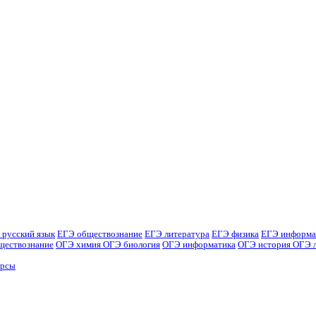
 русский язык
ЕГЭ обществознание
ЕГЭ литература
ЕГЭ физика
ЕГЭ информа
ществознание
ОГЭ химия
ОГЭ биология
ОГЭ информатика
ОГЭ история
ОГЭ 
урсы