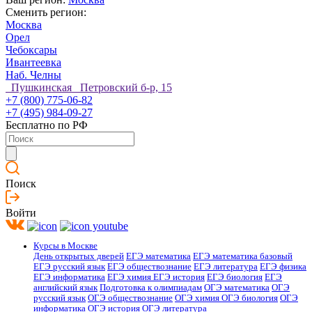
Сменить регион:
Москва
Орел
Чебоксары
Ивантеевка
Наб. Челны
Пушкинская Петровский б-р, 15
+7 (800) 775-06-82
+7 (495) 984-09-27
Бесплатно по РФ
Поиск
Войти
Курсы в Москве
День открытых дверей
ЕГЭ математика
ЕГЭ математика базовый
ЕГЭ русский язык
ЕГЭ обществознание
ЕГЭ литература
ЕГЭ физика
ЕГЭ информатика
ЕГЭ химия
ЕГЭ история
ЕГЭ биология
ЕГЭ
английский язык
Подготовка к олимпиадам
ОГЭ математика
ОГЭ
русский язык
ОГЭ обществознание
ОГЭ химия
ОГЭ биология
ОГЭ
информатика
ОГЭ история
ОГЭ литература