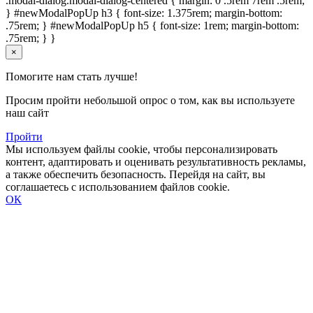
.modal-dialog.modal-dialog-centered { margin: 0 .5rem 7rem .5rem;
} #newModalPopUp h3 { font-size: 1.375rem; margin-bottom:
.75rem; } #newModalPopUp h5 { font-size: 1rem; margin-bottom:
.75rem; } }
×
Помогите нам стать лучше!
Просим пройти небольшой опрос о том, как вы используете
наш сайт
Пройти
Мы используем файлы cookie, чтобы персонализировать
контент, адаптировать и оценивать результативность рекламы,
а также обеспечить безопасность. Перейдя на сайт, вы
соглашаетесь с использованием файлов cookie.
ОК