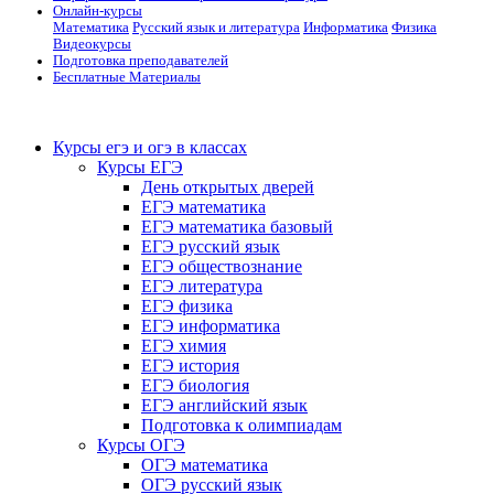
Онлайн-курсы
Математика
Русский язык и литература
Информатика
Физика
Видеокурсы
Подготовка преподавателей
Бесплатные Материалы
Курсы егэ и огэ в классах
Курсы ЕГЭ
День открытых дверей
ЕГЭ математика
ЕГЭ математика базовый
ЕГЭ русский язык
ЕГЭ обществознание
ЕГЭ литература
ЕГЭ физика
ЕГЭ информатика
ЕГЭ химия
ЕГЭ история
ЕГЭ биология
ЕГЭ английский язык
Подготовка к олимпиадам
Курсы ОГЭ
ОГЭ математика
ОГЭ русский язык