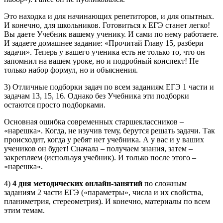
Это находка и для начинающих репетиторов, и для опытных.
И конечно, для школьников. Готовиться к ЕГЭ станет легко!
Вы даете Учебник вашему ученику. И сами по нему работаете.
И задаете домашнее задание: «Прочитай Главу 15, разбери
задачи». Теперь у вашего ученика есть не только то, что он
запомнил на вашем уроке, но и подробный конспект! Не
только набор формул, но и объяснения.
3) Отличные подборки задач по всем заданиям ЕГЭ 1 части и
задачам 13, 15, 16. Однако без Учебника эти подборки
остаются просто подборками.
Основная ошибка современных старшеклассников –
«нарешка». Когда, не изучив тему, берутся решать задачи. Так
происходит, когда у ребят нет учебника. А у вас и у ваших
учеников он будет! Сначала – получаем знания, затем –
закрепляем (используя учебник). И только после этого –
«нарешка».
4)
4 дня методических онлайн-занятий
по сложным
заданиям 2 части ЕГЭ («параметры», числа и их свойства,
планиметрия, стереометрия). И конечно, материалы по всем
этим темам.