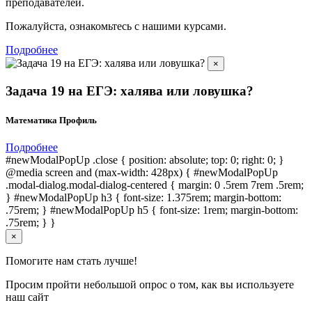
преподавателей.
Пожалуйста, ознакомьтесь с нашими курсами.
Подробнее
×
Задача 19 на ЕГЭ: халява или ловушка?
Математика Профиль
Подробнее
#newModalPopUp .close { position: absolute; top: 0; right: 0; }
@media screen and (max-width: 428px) { #newModalPopUp
.modal-dialog.modal-dialog-centered { margin: 0 .5rem 7rem .5rem;
} #newModalPopUp h3 { font-size: 1.375rem; margin-bottom:
.75rem; } #newModalPopUp h5 { font-size: 1rem; margin-bottom:
.75rem; } }
×
Помогите нам стать лучше!
Просим пройти небольшой опрос о том, как вы используете
наш сайт