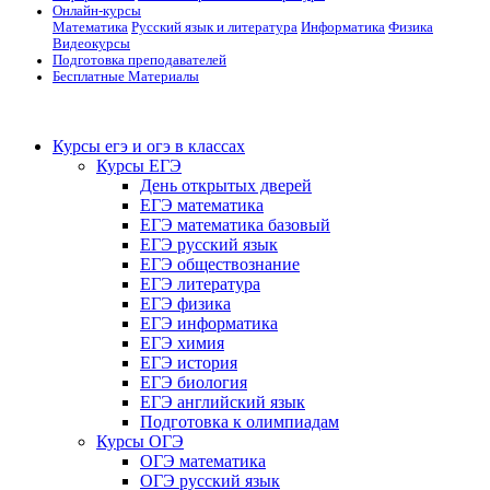
Онлайн-курсы
Математика
Русский язык и литература
Информатика
Физика
Видеокурсы
Подготовка преподавателей
Бесплатные Материалы
Курсы егэ и огэ в классах
Курсы ЕГЭ
День открытых дверей
ЕГЭ математика
ЕГЭ математика базовый
ЕГЭ русский язык
ЕГЭ обществознание
ЕГЭ литература
ЕГЭ физика
ЕГЭ информатика
ЕГЭ химия
ЕГЭ история
ЕГЭ биология
ЕГЭ английский язык
Подготовка к олимпиадам
Курсы ОГЭ
ОГЭ математика
ОГЭ русский язык