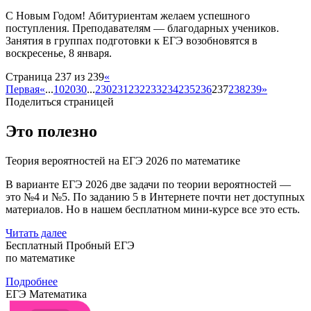
С Новым Годом! Абитуриентам желаем успешного
поступления. Преподавателям — благодарных учеников.
Занятия в группах подготовки к ЕГЭ возобновятся в
воскресенье, 8 января.
Страница 237 из 239
«
Первая
«
...
10
20
30
...
230
231
232
233
234
235
236
237
238
239
»
Поделиться страницей
Это полезно
Теория вероятностей на ЕГЭ 2026 по математике
В варианте ЕГЭ 2026 две задачи по теории вероятностей —
это №4 и №5. По заданию 5 в Интернете почти нет доступных
материалов. Но в нашем бесплатном мини-курсе все это есть.
Читать далее
Бесплатный Пробный ЕГЭ
по математике
Подробнее
ЕГЭ Математика