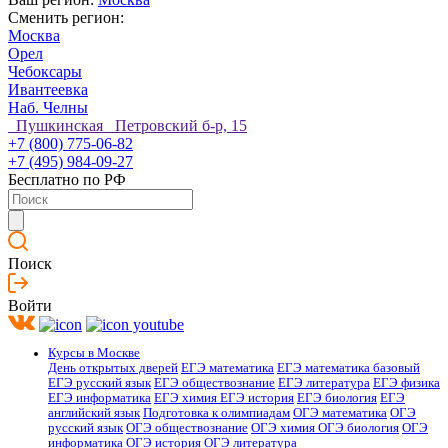
Сменить регион:
Москва
Орел
Чебоксары
Ивантеевка
Наб. Челны
Пушкинская Петровский б-р, 15
+7 (800) 775-06-82
+7 (495) 984-09-27
Бесплатно по РФ
Поиск
Войти
Курсы в Москве
День открытых дверей
ЕГЭ математика
ЕГЭ математика базовый
ЕГЭ русский язык
ЕГЭ обществознание
ЕГЭ литература
ЕГЭ физика
ЕГЭ информатика
ЕГЭ химия
ЕГЭ история
ЕГЭ биология
ЕГЭ
английский язык
Подготовка к олимпиадам
ОГЭ математика
ОГЭ
русский язык
ОГЭ обществознание
ОГЭ химия
ОГЭ биология
ОГЭ
информатика
ОГЭ история
ОГЭ литература