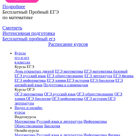
Подробнее
Бесплатный Пробный ЕГЭ
по математике
Смотреть
Интенсивная подготовка
Бесплатный пробный егэ
Расписание курсов
Курсы
егэ и огэ
в классах
Курсы ЕГЭ
День открытых дверей
ЕГЭ математика
ЕГЭ математика базовый
ЕГЭ русский язык
ЕГЭ обществознание
ЕГЭ литература
ЕГЭ физика
ЕГЭ информатика
ЕГЭ химия
ЕГЭ история
ЕГЭ биология
ЕГЭ
английский язык
Подготовка к олимпиадам
Курсы ОГЭ
ОГЭ математика
ОГЭ русский язык
ОГЭ обществознание
ОГЭ
химия
ОГЭ биология
ОГЭ информатика
ОГЭ история
ОГЭ
литература
Видео и онлайн-
курсы
Видеокурсы
Математика
Русский язык и литература
Информатика
Обществознание
Биология
Онлайн курсы
Математика
Русский язык и литература
Информатика
Физика