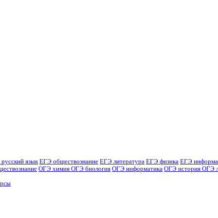
 русский язык
ЕГЭ обществознание
ЕГЭ литература
ЕГЭ физика
ЕГЭ информа
ществознание
ОГЭ химия
ОГЭ биология
ОГЭ информатика
ОГЭ история
ОГЭ 
урсы