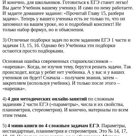
И конечно, для школьников. Готовиться к ЕГЭ станет легко!
Вы даете Учебник вашему ученику. И сами по нему работаете.
И задаете домашнее задание: «Прочитай Главу 15, разбери
задачи». Теперь у вашего ученика есть не только то, что он
запомнил на вашем уроке, но и подробный конспект! Не
только набор формул, но и объяснения.
3) Отличные подборки задач по всем заданиям ЕГЭ 1 части и
задачам 13, 15, 16. Однако без Учебника эти подборки
остаются просто подборками.
Основная ошибка современных старшеклассников –
«нарешка». Когда, не изучив тему, берутся решать задачи. Так
происходит, когда у ребят нет учебника. А у вас и у ваших
учеников он будет! Сначала – получаем знания, затем –
закрепляем (используя учебник). И только после этого –
«нарешка».
4)
4 дня методических онлайн-занятий
по сложным
заданиям 2 части ЕГЭ («параметры», числа и их свойства,
планиметрия, стереометрия). И конечно, материалы по всем
этим темам.
5)
4 мини-книги по 4 сложным задачам ЕГЭ
. Параметры,
нестандартные, планиметрия и стереометрия. Это № 14, 17,