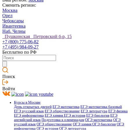
Сменить регион:
Москва
Орел
Чебоксары
Ивантеевка
Наб. Челны
Пушкинская Петровский б-р, 15
+7 (800) 775-06-82
+7 (495) 984-09-27
Бесплатно по РФ
Поиск
Войти
Курсы в Москве
День открытых дверей
ЕГЭ математика
ЕГЭ математика базовый
ЕГЭ русский язык
ЕГЭ обществознание
ЕГЭ литература
ЕГЭ физика
ЕГЭ информатика
ЕГЭ химия
ЕГЭ история
ЕГЭ биология
ЕГЭ
английский язык
Подготовка к олимпиадам
ОГЭ математика
ОГЭ
русский язык
ОГЭ обществознание
ОГЭ химия
ОГЭ биология
ОГЭ
информатика
ОГЭ история
ОГЭ литература