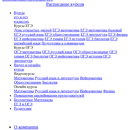
Расписание курсов
Курсы
егэ и огэ
в классах
Курсы ЕГЭ
День открытых дверей
ЕГЭ математика
ЕГЭ математика базовый
ЕГЭ русский язык
ЕГЭ обществознание
ЕГЭ литература
ЕГЭ физика
ЕГЭ информатика
ЕГЭ химия
ЕГЭ история
ЕГЭ биология
ЕГЭ
английский язык
Подготовка к олимпиадам
Курсы ОГЭ
ОГЭ математика
ОГЭ русский язык
ОГЭ обществознание
ОГЭ
химия
ОГЭ биология
ОГЭ информатика
ОГЭ история
ОГЭ
литература
Видео и онлайн-
курсы
Видеокурсы
Математика
Русский язык и литература
Информатика
Обществознание
Биология
Онлайн курсы
Математика
Русский язык и литература
Информатика
Физика
Повышение квалификации преподавателей
Бесплатные Материалы
ЕГЭ и ОГЭ
Родителям
О компании