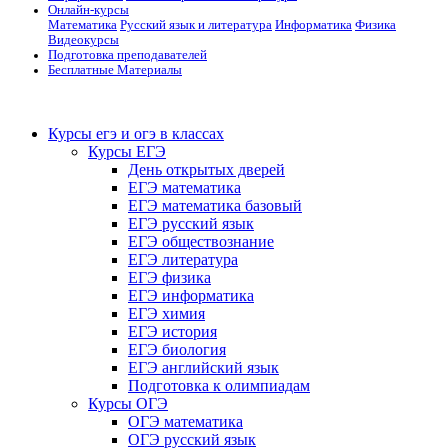
Онлайн-курсы
Математика
Русский язык и литература
Информатика
Физика
Видеокурсы
Подготовка преподавателей
Бесплатные Материалы
Курсы егэ и огэ в классах
Курсы ЕГЭ
День открытых дверей
ЕГЭ математика
ЕГЭ математика базовый
ЕГЭ русский язык
ЕГЭ обществознание
ЕГЭ литература
ЕГЭ физика
ЕГЭ информатика
ЕГЭ химия
ЕГЭ история
ЕГЭ биология
ЕГЭ английский язык
Подготовка к олимпиадам
Курсы ОГЭ
ОГЭ математика
ОГЭ русский язык