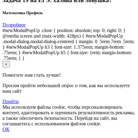
Задача 19 на ЕГЭ: халява или ловушка?
Математика Профиль
Подробнее
#newModalPopUp .close { position: absolute; top: 0; right: 0; }
@media screen and (max-width: 428px) { #newModalPopUp
.modal-dialog.modal-dialog-centered { margin: 0 .5rem 7rem .5rem;
} #newModalPopUp h3 { font-size: 1.375rem; margin-bottom:
.75rem; } #newModalPopUp h5 { font-size: 1rem; margin-bottom:
.75rem; } }
×
Помогите нам стать лучше!
Просим пройти небольшой опрос о том, как вы используете
наш сайт
Пройти
Мы используем файлы cookie, чтобы персонализировать
контент, адаптировать и оценивать результативность рекламы,
а также обеспечить безопасность. Перейдя на сайт, вы
соглашаетесь с использованием файлов cookie.
ОК