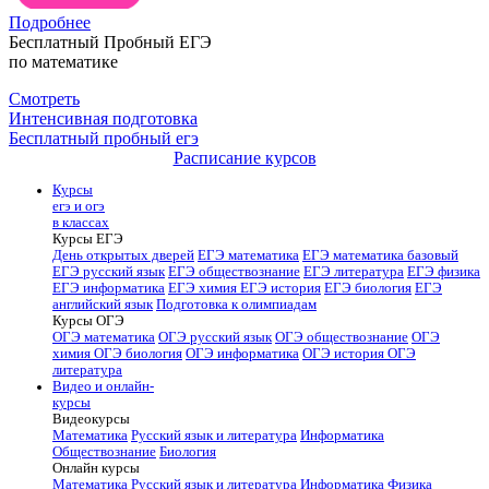
Подробнее
Бесплатный Пробный ЕГЭ
по математике
Смотреть
Интенсивная подготовка
Бесплатный пробный егэ
Расписание курсов
Курсы
егэ и огэ
в классах
Курсы ЕГЭ
День открытых дверей
ЕГЭ математика
ЕГЭ математика базовый
ЕГЭ русский язык
ЕГЭ обществознание
ЕГЭ литература
ЕГЭ физика
ЕГЭ информатика
ЕГЭ химия
ЕГЭ история
ЕГЭ биология
ЕГЭ
английский язык
Подготовка к олимпиадам
Курсы ОГЭ
ОГЭ математика
ОГЭ русский язык
ОГЭ обществознание
ОГЭ
химия
ОГЭ биология
ОГЭ информатика
ОГЭ история
ОГЭ
литература
Видео и онлайн-
курсы
Видеокурсы
Математика
Русский язык и литература
Информатика
Обществознание
Биология
Онлайн курсы
Математика
Русский язык и литература
Информатика
Физика