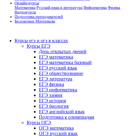
Онлайн-курсы
Математика
Русский язык и литература
Информатика
Физика
Видеокурсы
Подготовка преподавателей
Бесплатные Материалы
Курсы егэ и огэ в классах
Курсы ЕГЭ
День открытых дверей
ЕГЭ математика
ЕГЭ математика базовый
ЕГЭ русский язык
ЕГЭ обществознание
ЕГЭ литература
ЕГЭ физика
ЕГЭ информатика
ЕГЭ химия
ЕГЭ история
ЕГЭ биология
ЕГЭ английский язык
Подготовка к олимпиадам
Курсы ОГЭ
ОГЭ математика
ОГЭ русский язык