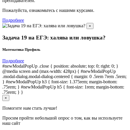
преподавателей.
Пожалуйста, ознакомьтесь с нашими курсами.
Подробнее
×
Задача 19 на ЕГЭ: халява или ловушка?
Математика Профиль
Подробнее
#newModalPopUp .close { position: absolute; top: 0; right: 0; }
@media screen and (max-width: 428px) { #newModalPopUp
.modal-dialog.modal-dialog-centered { margin: 0 .5rem 7rem .5rem;
} #newModalPopUp h3 { font-size: 1.375rem; margin-bottom:
.75rem; } #newModalPopUp h5 { font-size: 1rem; margin-bottom:
.75rem; } }
×
Помогите нам стать лучше!
Просим пройти небольшой опрос о том, как вы используете
наш сайт