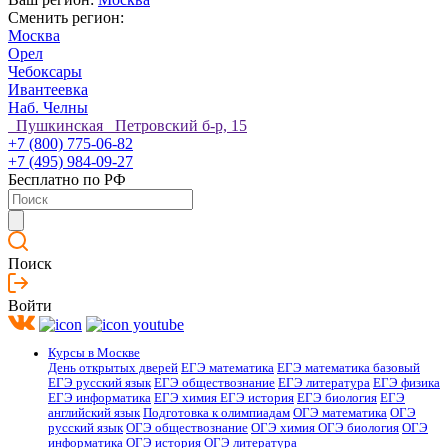
Сменить регион:
Москва
Орел
Чебоксары
Ивантеевка
Наб. Челны
Пушкинская Петровский б-р, 15
+7 (800) 775-06-82
+7 (495) 984-09-27
Бесплатно по РФ
Поиск
Войти
Курсы в Москве
День открытых дверей
ЕГЭ математика
ЕГЭ математика базовый
ЕГЭ русский язык
ЕГЭ обществознание
ЕГЭ литература
ЕГЭ физика
ЕГЭ информатика
ЕГЭ химия
ЕГЭ история
ЕГЭ биология
ЕГЭ
английский язык
Подготовка к олимпиадам
ОГЭ математика
ОГЭ
русский язык
ОГЭ обществознание
ОГЭ химия
ОГЭ биология
ОГЭ
информатика
ОГЭ история
ОГЭ литература