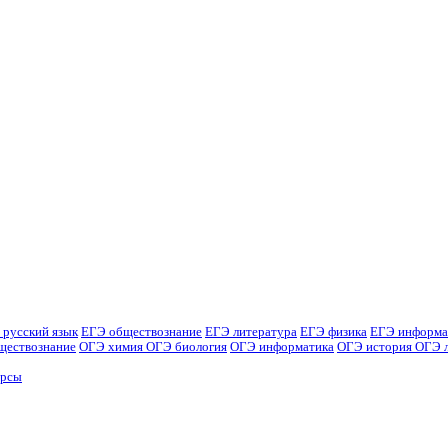
 русский язык
ЕГЭ обществознание
ЕГЭ литература
ЕГЭ физика
ЕГЭ информа
ществознание
ОГЭ химия
ОГЭ биология
ОГЭ информатика
ОГЭ история
ОГЭ 
урсы