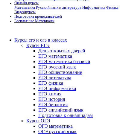
Онлайн-курсы
Математика
Русский язык и литература
Информатика
Физика
Видеокурсы
Подготовка преподавателей
Бесплатные Материалы
Курсы егэ и огэ в классах
Курсы ЕГЭ
День открытых дверей
ЕГЭ математика
ЕГЭ математика базовый
ЕГЭ русский язык
ЕГЭ обществознание
ЕГЭ литература
ЕГЭ физика
ЕГЭ информатика
ЕГЭ химия
ЕГЭ история
ЕГЭ биология
ЕГЭ английский язык
Подготовка к олимпиадам
Курсы ОГЭ
ОГЭ математика
ОГЭ русский язык