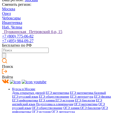
Сменить регион:
Москва
Орел
Чебоксары
Ивантеевка
Наб. Челны
Пушкинская Петровский б-р, 15
+7 (800) 775-06-82
+7 (495) 984-09-27
Бесплатно по РФ
Поиск
Войти
Курсы в Москве
День открытых дверей
ЕГЭ математика
ЕГЭ математика базовый
ЕГЭ русский язык
ЕГЭ обществознание
ЕГЭ литература
ЕГЭ физика
ЕГЭ информатика
ЕГЭ химия
ЕГЭ история
ЕГЭ биология
ЕГЭ
английский язык
Подготовка к олимпиадам
ОГЭ математика
ОГЭ
русский язык
ОГЭ обществознание
ОГЭ химия
ОГЭ биология
ОГЭ
информатика
ОГЭ история
ОГЭ литература