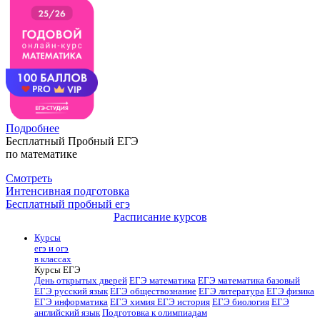
Подробнее
Бесплатный Пробный ЕГЭ
по математике
Смотреть
Интенсивная подготовка
Бесплатный пробный егэ
Расписание курсов
Курсы
егэ и огэ
в классах
Курсы ЕГЭ
День открытых дверей
ЕГЭ математика
ЕГЭ математика базовый
ЕГЭ русский язык
ЕГЭ обществознание
ЕГЭ литература
ЕГЭ физика
ЕГЭ информатика
ЕГЭ химия
ЕГЭ история
ЕГЭ биология
ЕГЭ
английский язык
Подготовка к олимпиадам