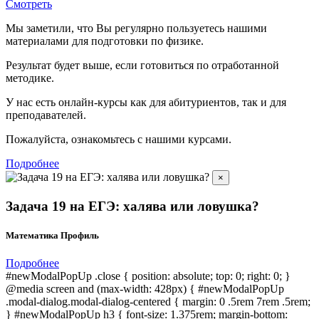
Смотреть
Мы заметили, что Вы регулярно пользуетесь нашими
материалами для подготовки по
физике.
Результат будет выше, если готовиться по отработанной
методике.
У нас есть онлайн-курсы как для абитуриентов, так и для
преподавателей.
Пожалуйста, ознакомьтесь с нашими курсами.
Подробнее
×
Задача 19 на ЕГЭ: халява или ловушка?
Математика Профиль
Подробнее
#newModalPopUp .close { position: absolute; top: 0; right: 0; }
@media screen and (max-width: 428px) { #newModalPopUp
.modal-dialog.modal-dialog-centered { margin: 0 .5rem 7rem .5rem;
} #newModalPopUp h3 { font-size: 1.375rem; margin-bottom: