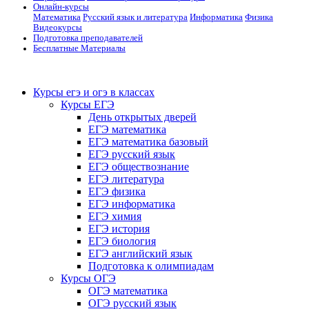
Онлайн-курсы
Математика
Русский язык и литература
Информатика
Физика
Видеокурсы
Подготовка преподавателей
Бесплатные Материалы
Курсы егэ и огэ в классах
Курсы ЕГЭ
День открытых дверей
ЕГЭ математика
ЕГЭ математика базовый
ЕГЭ русский язык
ЕГЭ обществознание
ЕГЭ литература
ЕГЭ физика
ЕГЭ информатика
ЕГЭ химия
ЕГЭ история
ЕГЭ биология
ЕГЭ английский язык
Подготовка к олимпиадам
Курсы ОГЭ
ОГЭ математика
ОГЭ русский язык