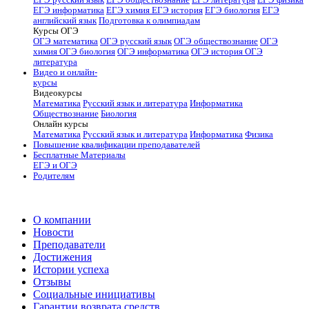
ЕГЭ русский язык
ЕГЭ обществознание
ЕГЭ литература
ЕГЭ физика
ЕГЭ информатика
ЕГЭ химия
ЕГЭ история
ЕГЭ биология
ЕГЭ
английский язык
Подготовка к олимпиадам
Курсы ОГЭ
ОГЭ математика
ОГЭ русский язык
ОГЭ обществознание
ОГЭ
химия
ОГЭ биология
ОГЭ информатика
ОГЭ история
ОГЭ
литература
Видео и онлайн-
курсы
Видеокурсы
Математика
Русский язык и литература
Информатика
Обществознание
Биология
Онлайн курсы
Математика
Русский язык и литература
Информатика
Физика
Повышение квалификации преподавателей
Бесплатные Материалы
ЕГЭ и ОГЭ
Родителям
О компании
Новости
Преподаватели
Достижения
Истории успеха
Отзывы
Социальные инициативы
Гарантии возврата средств