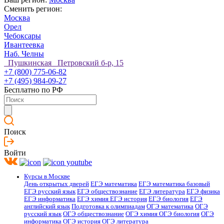
Сменить регион:
Москва
Орел
Чебоксары
Ивантеевка
Наб. Челны
Пушкинская Петровский б-р, 15
+7 (800) 775-06-82
+7 (495) 984-09-27
Бесплатно по РФ
Поиск
Войти
Курсы в Москве
День открытых дверей
ЕГЭ математика
ЕГЭ математика базовый
ЕГЭ русский язык
ЕГЭ обществознание
ЕГЭ литература
ЕГЭ физика
ЕГЭ информатика
ЕГЭ химия
ЕГЭ история
ЕГЭ биология
ЕГЭ
английский язык
Подготовка к олимпиадам
ОГЭ математика
ОГЭ
русский язык
ОГЭ обществознание
ОГЭ химия
ОГЭ биология
ОГЭ
информатика
ОГЭ история
ОГЭ литература