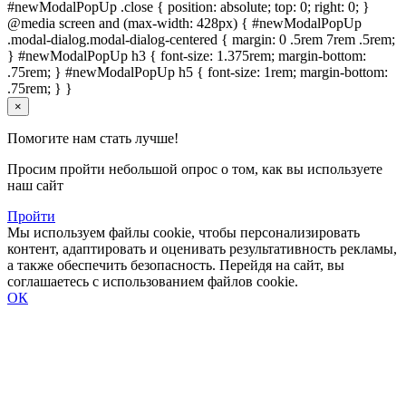
#newModalPopUp .close { position: absolute; top: 0; right: 0; }
@media screen and (max-width: 428px) { #newModalPopUp
.modal-dialog.modal-dialog-centered { margin: 0 .5rem 7rem .5rem;
} #newModalPopUp h3 { font-size: 1.375rem; margin-bottom:
.75rem; } #newModalPopUp h5 { font-size: 1rem; margin-bottom:
.75rem; } }
×
Помогите нам стать лучше!
Просим пройти небольшой опрос о том, как вы используете
наш сайт
Пройти
Мы используем файлы cookie, чтобы персонализировать
контент, адаптировать и оценивать результативность рекламы,
а также обеспечить безопасность. Перейдя на сайт, вы
соглашаетесь с использованием файлов cookie.
ОК