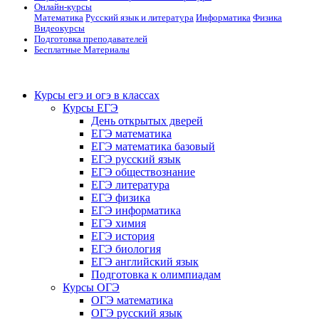
Онлайн-курсы
Математика
Русский язык и литература
Информатика
Физика
Видеокурсы
Подготовка преподавателей
Бесплатные Материалы
Курсы егэ и огэ в классах
Курсы ЕГЭ
День открытых дверей
ЕГЭ математика
ЕГЭ математика базовый
ЕГЭ русский язык
ЕГЭ обществознание
ЕГЭ литература
ЕГЭ физика
ЕГЭ информатика
ЕГЭ химия
ЕГЭ история
ЕГЭ биология
ЕГЭ английский язык
Подготовка к олимпиадам
Курсы ОГЭ
ОГЭ математика
ОГЭ русский язык