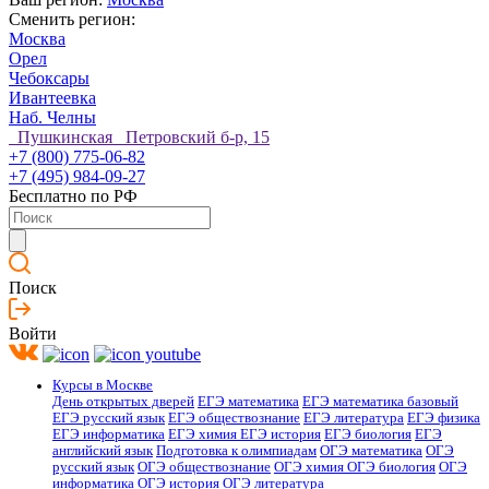
Сменить регион:
Москва
Орел
Чебоксары
Ивантеевка
Наб. Челны
Пушкинская Петровский б-р, 15
+7 (800) 775-06-82
+7 (495) 984-09-27
Бесплатно по РФ
Поиск
Войти
Курсы в Москве
День открытых дверей
ЕГЭ математика
ЕГЭ математика базовый
ЕГЭ русский язык
ЕГЭ обществознание
ЕГЭ литература
ЕГЭ физика
ЕГЭ информатика
ЕГЭ химия
ЕГЭ история
ЕГЭ биология
ЕГЭ
английский язык
Подготовка к олимпиадам
ОГЭ математика
ОГЭ
русский язык
ОГЭ обществознание
ОГЭ химия
ОГЭ биология
ОГЭ
информатика
ОГЭ история
ОГЭ литература