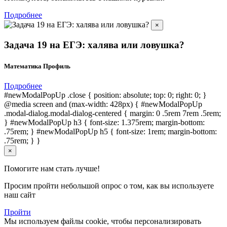
Подробнее
×
Задача 19 на ЕГЭ: халява или ловушка?
Математика Профиль
Подробнее
#newModalPopUp .close { position: absolute; top: 0; right: 0; }
@media screen and (max-width: 428px) { #newModalPopUp
.modal-dialog.modal-dialog-centered { margin: 0 .5rem 7rem .5rem;
} #newModalPopUp h3 { font-size: 1.375rem; margin-bottom:
.75rem; } #newModalPopUp h5 { font-size: 1rem; margin-bottom:
.75rem; } }
×
Помогите нам стать лучше!
Просим пройти небольшой опрос о том, как вы используете
наш сайт
Пройти
Мы используем файлы cookie, чтобы персонализировать