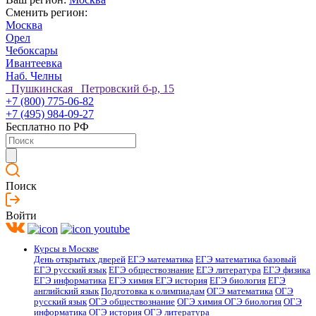
Сменить регион:
Москва
Орел
Чебоксары
Ивантеевка
Наб. Челны
Пушкинская Петровский б-р, 15
+7 (800) 775-06-82
+7 (495) 984-09-27
Бесплатно по РФ
Поиск
Войти
Курсы в Москве
День открытых дверей
ЕГЭ математика
ЕГЭ математика базовый
ЕГЭ русский язык
ЕГЭ обществознание
ЕГЭ литература
ЕГЭ физика
ЕГЭ информатика
ЕГЭ химия
ЕГЭ история
ЕГЭ биология
ЕГЭ
английский язык
Подготовка к олимпиадам
ОГЭ математика
ОГЭ
русский язык
ОГЭ обществознание
ОГЭ химия
ОГЭ биология
ОГЭ
информатика
ОГЭ история
ОГЭ литература