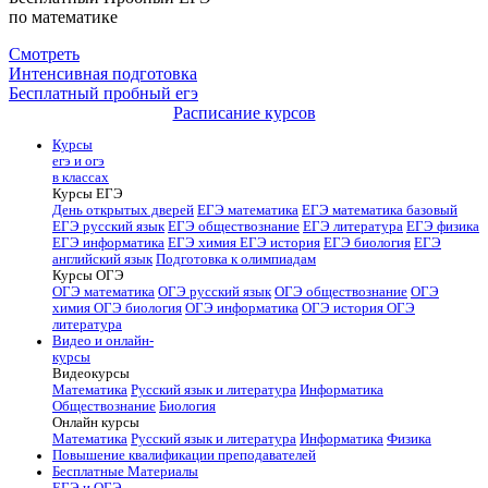
по математике
Смотреть
Интенсивная подготовка
Бесплатный пробный егэ
Расписание курсов
Курсы
егэ и огэ
в классах
Курсы ЕГЭ
День открытых дверей
ЕГЭ математика
ЕГЭ математика базовый
ЕГЭ русский язык
ЕГЭ обществознание
ЕГЭ литература
ЕГЭ физика
ЕГЭ информатика
ЕГЭ химия
ЕГЭ история
ЕГЭ биология
ЕГЭ
английский язык
Подготовка к олимпиадам
Курсы ОГЭ
ОГЭ математика
ОГЭ русский язык
ОГЭ обществознание
ОГЭ
химия
ОГЭ биология
ОГЭ информатика
ОГЭ история
ОГЭ
литература
Видео и онлайн-
курсы
Видеокурсы
Математика
Русский язык и литература
Информатика
Обществознание
Биология
Онлайн курсы
Математика
Русский язык и литература
Информатика
Физика
Повышение квалификации преподавателей
Бесплатные Материалы
ЕГЭ и ОГЭ