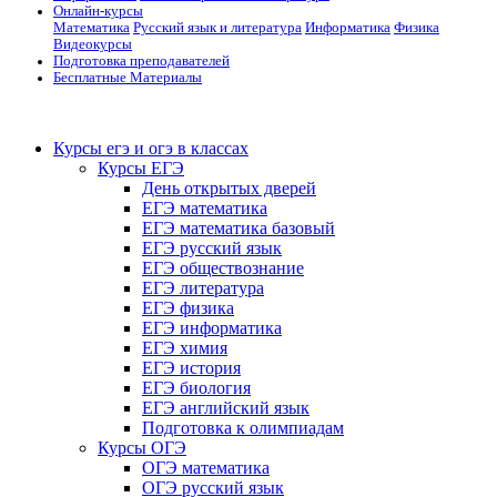
Онлайн-курсы
Математика
Русский язык и литература
Информатика
Физика
Видеокурсы
Подготовка преподавателей
Бесплатные Материалы
Курсы егэ и огэ в классах
Курсы ЕГЭ
День открытых дверей
ЕГЭ математика
ЕГЭ математика базовый
ЕГЭ русский язык
ЕГЭ обществознание
ЕГЭ литература
ЕГЭ физика
ЕГЭ информатика
ЕГЭ химия
ЕГЭ история
ЕГЭ биология
ЕГЭ английский язык
Подготовка к олимпиадам
Курсы ОГЭ
ОГЭ математика
ОГЭ русский язык