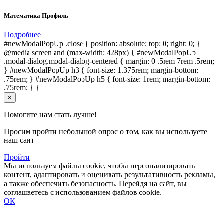
Математика Профиль
Подробнее
#newModalPopUp .close { position: absolute; top: 0; right: 0; }
@media screen and (max-width: 428px) { #newModalPopUp
.modal-dialog.modal-dialog-centered { margin: 0 .5rem 7rem .5rem;
} #newModalPopUp h3 { font-size: 1.375rem; margin-bottom:
.75rem; } #newModalPopUp h5 { font-size: 1rem; margin-bottom:
.75rem; } }
×
Помогите нам стать лучше!
Просим пройти небольшой опрос о том, как вы используете
наш сайт
Пройти
Мы используем файлы cookie, чтобы персонализировать
контент, адаптировать и оценивать результативность рекламы,
а также обеспечить безопасность. Перейдя на сайт, вы
соглашаетесь с использованием файлов cookie.
ОК