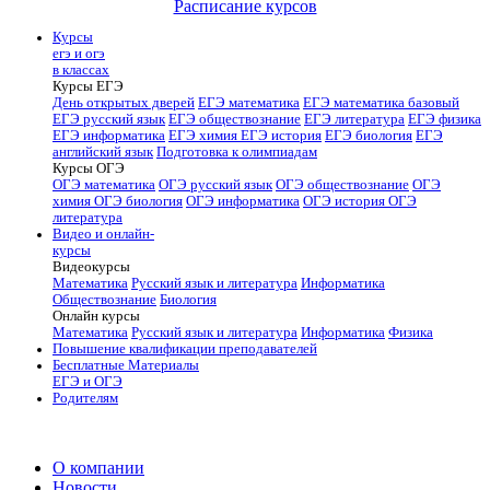
Расписание курсов
Курсы
егэ и огэ
в классах
Курсы ЕГЭ
День открытых дверей
ЕГЭ математика
ЕГЭ математика базовый
ЕГЭ русский язык
ЕГЭ обществознание
ЕГЭ литература
ЕГЭ физика
ЕГЭ информатика
ЕГЭ химия
ЕГЭ история
ЕГЭ биология
ЕГЭ
английский язык
Подготовка к олимпиадам
Курсы ОГЭ
ОГЭ математика
ОГЭ русский язык
ОГЭ обществознание
ОГЭ
химия
ОГЭ биология
ОГЭ информатика
ОГЭ история
ОГЭ
литература
Видео и онлайн-
курсы
Видеокурсы
Математика
Русский язык и литература
Информатика
Обществознание
Биология
Онлайн курсы
Математика
Русский язык и литература
Информатика
Физика
Повышение квалификации преподавателей
Бесплатные Материалы
ЕГЭ и ОГЭ
Родителям
О компании
Новости