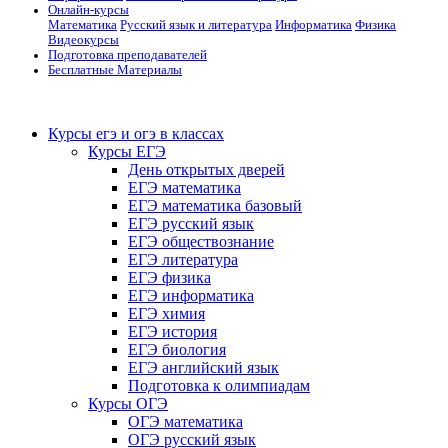
Онлайн-курсы
Математика
Русский язык и литература
Информатика
Физика
Видеокурсы
Подготовка преподавателей
Бесплатные Материалы
Курсы егэ и огэ в классах
Курсы ЕГЭ
День открытых дверей
ЕГЭ математика
ЕГЭ математика базовый
ЕГЭ русский язык
ЕГЭ обществознание
ЕГЭ литература
ЕГЭ физика
ЕГЭ информатика
ЕГЭ химия
ЕГЭ история
ЕГЭ биология
ЕГЭ английский язык
Подготовка к олимпиадам
Курсы ОГЭ
ОГЭ математика
ОГЭ русский язык