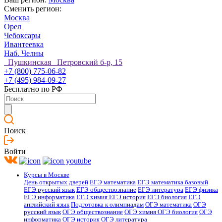
Сменить регион:
Москва
Орел
Чебоксары
Ивантеевка
Наб. Челны
Пушкинская Петровский б-р, 15
+7 (800) 775-06-82
+7 (495) 984-09-27
Бесплатно по РФ
Поиск
Войти
Курсы в Москве
День открытых дверей
ЕГЭ математика
ЕГЭ математика базовый
ЕГЭ русский язык
ЕГЭ обществознание
ЕГЭ литература
ЕГЭ физика
ЕГЭ информатика
ЕГЭ химия
ЕГЭ история
ЕГЭ биология
ЕГЭ
английский язык
Подготовка к олимпиадам
ОГЭ математика
ОГЭ
русский язык
ОГЭ обществознание
ОГЭ химия
ОГЭ биология
ОГЭ
информатика
ОГЭ история
ОГЭ литература