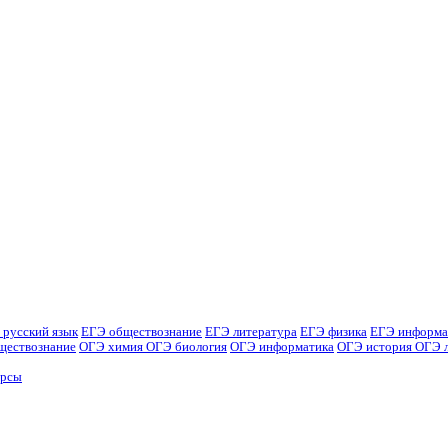
 русский язык
ЕГЭ обществознание
ЕГЭ литература
ЕГЭ физика
ЕГЭ информа
ществознание
ОГЭ химия
ОГЭ биология
ОГЭ информатика
ОГЭ история
ОГЭ 
урсы