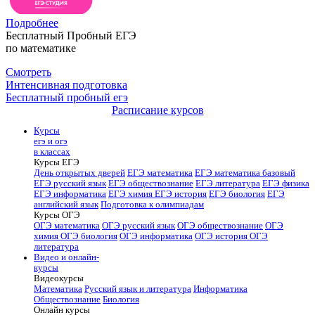
Подробнее
Бесплатный Пробный ЕГЭ
по математике
Смотреть
Интенсивная подготовка
Бесплатный пробный егэ
Расписание курсов
Курсы
егэ и огэ
в классах
Курсы ЕГЭ
День открытых дверей
ЕГЭ математика
ЕГЭ математика базовый
ЕГЭ русский язык
ЕГЭ обществознание
ЕГЭ литература
ЕГЭ физика
ЕГЭ информатика
ЕГЭ химия
ЕГЭ история
ЕГЭ биология
ЕГЭ
английский язык
Подготовка к олимпиадам
Курсы ОГЭ
ОГЭ математика
ОГЭ русский язык
ОГЭ обществознание
ОГЭ
химия
ОГЭ биология
ОГЭ информатика
ОГЭ история
ОГЭ
литература
Видео и онлайн-
курсы
Видеокурсы
Математика
Русский язык и литература
Информатика
Обществознание
Биология
Онлайн курсы