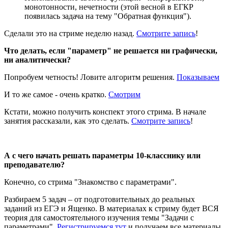
монотонности, нечетности (этой весной в ЕГКР
появилась задача на тему "Обратная функция").
Сделали это на стриме неделю назад.
Смотрите запись
!
Что делать, если "параметр" не решается ни графически,
ни аналитически?
Попробуем четность! Ловите алгоритм решения.
Показываем
И то же самое - очень кратко.
Смотрим
Кстати, можно получить конспект этого стрима. В начале
занятия рассказали, как это сделать.
Смотрите запись
!
А с чего начать решать параметры 10-класснику или
преподавателю?
Конечно, со стрима "Знакомство с параметрами".
Разбираем 5 задач – от подготовительных до реальных
заданий из ЕГЭ и Ященко. В материалах к стриму будет ВСЯ
теория для самостоятельного изучения темы "Задачи с
параметрами".
Регистрируемся тут
и получаем все материалы.