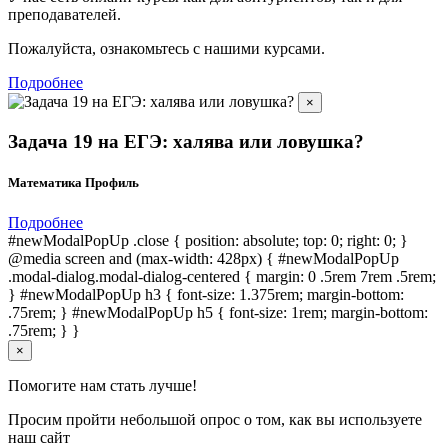
преподавателей.
Пожалуйста, ознакомьтесь с нашими курсами.
Подробнее
×
Задача 19 на ЕГЭ: халява или ловушка?
Математика Профиль
Подробнее
#newModalPopUp .close { position: absolute; top: 0; right: 0; }
@media screen and (max-width: 428px) { #newModalPopUp
.modal-dialog.modal-dialog-centered { margin: 0 .5rem 7rem .5rem;
} #newModalPopUp h3 { font-size: 1.375rem; margin-bottom:
.75rem; } #newModalPopUp h5 { font-size: 1rem; margin-bottom:
.75rem; } }
×
Помогите нам стать лучше!
Просим пройти небольшой опрос о том, как вы используете
наш сайт