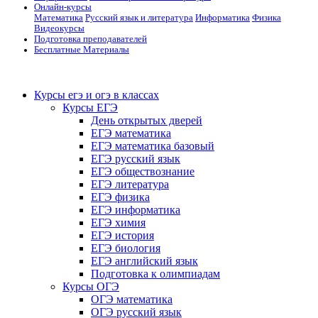
Онлайн-курсы
Математика
Русский язык и литература
Информатика
Физика
Видеокурсы
Подготовка преподавателей
Бесплатные Материалы
Курсы егэ и огэ в классах
Курсы ЕГЭ
День открытых дверей
ЕГЭ математика
ЕГЭ математика базовый
ЕГЭ русский язык
ЕГЭ обществознание
ЕГЭ литература
ЕГЭ физика
ЕГЭ информатика
ЕГЭ химия
ЕГЭ история
ЕГЭ биология
ЕГЭ английский язык
Подготовка к олимпиадам
Курсы ОГЭ
ОГЭ математика
ОГЭ русский язык