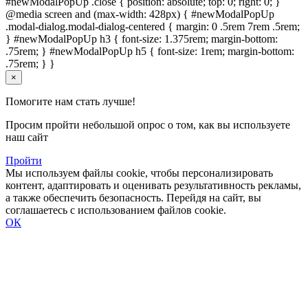
#newModalPopUp .close { position: absolute; top: 0; right: 0; }
@media screen and (max-width: 428px) { #newModalPopUp
.modal-dialog.modal-dialog-centered { margin: 0 .5rem 7rem .5rem;
} #newModalPopUp h3 { font-size: 1.375rem; margin-bottom:
.75rem; } #newModalPopUp h5 { font-size: 1rem; margin-bottom:
.75rem; } }
×
Помогите нам стать лучше!
Просим пройти небольшой опрос о том, как вы используете
наш сайт
Пройти
Мы используем файлы cookie, чтобы персонализировать
контент, адаптировать и оценивать результативность рекламы,
а также обеспечить безопасность. Перейдя на сайт, вы
соглашаетесь с использованием файлов cookie.
ОК