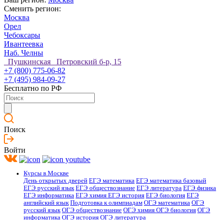
Сменить регион:
Москва
Орел
Чебоксары
Ивантеевка
Наб. Челны
Пушкинская Петровский б-р, 15
+7 (800) 775-06-82
+7 (495) 984-09-27
Бесплатно по РФ
Поиск
Войти
Курсы в Москве
День открытых дверей
ЕГЭ математика
ЕГЭ математика базовый
ЕГЭ русский язык
ЕГЭ обществознание
ЕГЭ литература
ЕГЭ физика
ЕГЭ информатика
ЕГЭ химия
ЕГЭ история
ЕГЭ биология
ЕГЭ
английский язык
Подготовка к олимпиадам
ОГЭ математика
ОГЭ
русский язык
ОГЭ обществознание
ОГЭ химия
ОГЭ биология
ОГЭ
информатика
ОГЭ история
ОГЭ литература