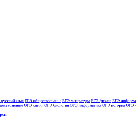
 русский язык
ЕГЭ обществознание
ЕГЭ литература
ЕГЭ физика
ЕГЭ информа
ществознание
ОГЭ химия
ОГЭ биология
ОГЭ информатика
ОГЭ история
ОГЭ 
урсы