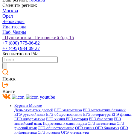
Сменить регион:
Москва
Орел
Чебоксары
Ивантеевка
Наб. Челны
Пушкинская Петровский б-р, 15
+7 (800) 775-06-82
+7 (495) 984-09-27
Бесплатно по РФ
Поиск
Войти
Курсы в Москве
День открытых дверей
ЕГЭ математика
ЕГЭ математика базовый
ЕГЭ русский язык
ЕГЭ обществознание
ЕГЭ литература
ЕГЭ физика
ЕГЭ информатика
ЕГЭ химия
ЕГЭ история
ЕГЭ биология
ЕГЭ
английский язык
Подготовка к олимпиадам
ОГЭ математика
ОГЭ
русский язык
ОГЭ обществознание
ОГЭ химия
ОГЭ биология
ОГЭ
информатика
ОГЭ история
ОГЭ литература