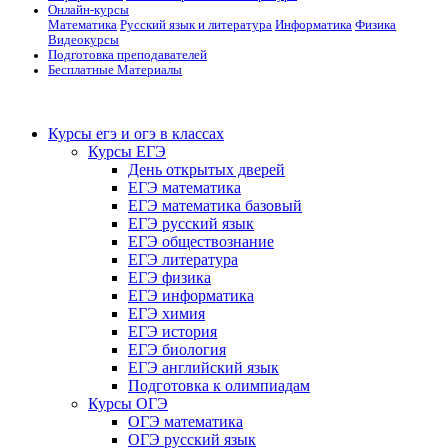
Онлайн-курсы
Математика
Русский язык и литература
Информатика
Физика
Видеокурсы
Подготовка преподавателей
Бесплатные Материалы
Курсы егэ и огэ в классах
Курсы ЕГЭ
День открытых дверей
ЕГЭ математика
ЕГЭ математика базовый
ЕГЭ русский язык
ЕГЭ обществознание
ЕГЭ литература
ЕГЭ физика
ЕГЭ информатика
ЕГЭ химия
ЕГЭ история
ЕГЭ биология
ЕГЭ английский язык
Подготовка к олимпиадам
Курсы ОГЭ
ОГЭ математика
ОГЭ русский язык