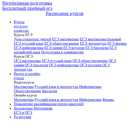
Интенсивная подготовка
Бесплатный пробный егэ
Расписание курсов
Курсы
егэ и огэ
в классах
Курсы ЕГЭ
День открытых дверей
ЕГЭ математика
ЕГЭ математика базовый
ЕГЭ русский язык
ЕГЭ обществознание
ЕГЭ литература
ЕГЭ физика
ЕГЭ информатика
ЕГЭ химия
ЕГЭ история
ЕГЭ биология
ЕГЭ
английский язык
Подготовка к олимпиадам
Курсы ОГЭ
ОГЭ математика
ОГЭ русский язык
ОГЭ обществознание
ОГЭ
химия
ОГЭ биология
ОГЭ информатика
ОГЭ история
ОГЭ
литература
Видео и онлайн-
курсы
Видеокурсы
Математика
Русский язык и литература
Информатика
Обществознание
Биология
Онлайн курсы
Математика
Русский язык и литература
Информатика
Физика
Повышение квалификации преподавателей
Бесплатные Материалы
ЕГЭ и ОГЭ
Родителям