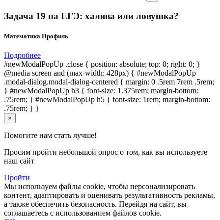
Задача 19 на ЕГЭ: халява или ловушка?
Математика Профиль
Подробнее
#newModalPopUp .close { position: absolute; top: 0; right: 0; }
@media screen and (max-width: 428px) { #newModalPopUp
.modal-dialog.modal-dialog-centered { margin: 0 .5rem 7rem .5rem;
} #newModalPopUp h3 { font-size: 1.375rem; margin-bottom:
.75rem; } #newModalPopUp h5 { font-size: 1rem; margin-bottom:
.75rem; } }
×
Помогите нам стать лучше!
Просим пройти небольшой опрос о том, как вы используете
наш сайт
Пройти
Мы используем файлы cookie, чтобы персонализировать
контент, адаптировать и оценивать результативность рекламы,
а также обеспечить безопасность. Перейдя на сайт, вы
соглашаетесь с использованием файлов cookie.