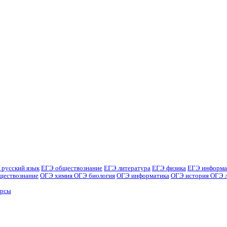
 русский язык
ЕГЭ обществознание
ЕГЭ литература
ЕГЭ физика
ЕГЭ информа
ществознание
ОГЭ химия
ОГЭ биология
ОГЭ информатика
ОГЭ история
ОГЭ 
урсы