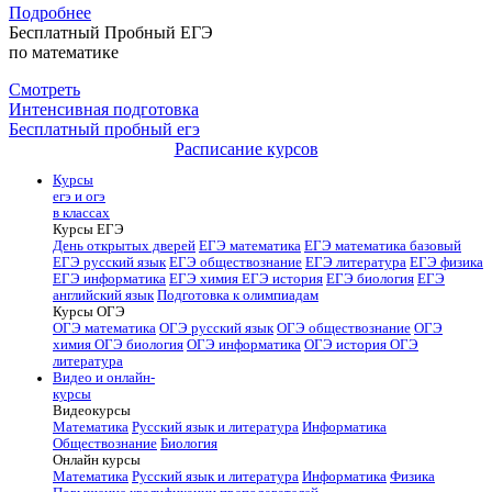
Подробнее
Бесплатный Пробный ЕГЭ
по математике
Смотреть
Интенсивная подготовка
Бесплатный пробный егэ
Расписание курсов
Курсы
егэ и огэ
в классах
Курсы ЕГЭ
День открытых дверей
ЕГЭ математика
ЕГЭ математика базовый
ЕГЭ русский язык
ЕГЭ обществознание
ЕГЭ литература
ЕГЭ физика
ЕГЭ информатика
ЕГЭ химия
ЕГЭ история
ЕГЭ биология
ЕГЭ
английский язык
Подготовка к олимпиадам
Курсы ОГЭ
ОГЭ математика
ОГЭ русский язык
ОГЭ обществознание
ОГЭ
химия
ОГЭ биология
ОГЭ информатика
ОГЭ история
ОГЭ
литература
Видео и онлайн-
курсы
Видеокурсы
Математика
Русский язык и литература
Информатика
Обществознание
Биология
Онлайн курсы
Математика
Русский язык и литература
Информатика
Физика