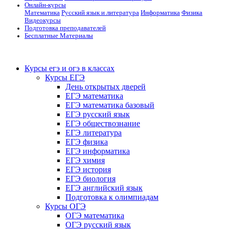
Онлайн-курсы
Математика
Русский язык и литература
Информатика
Физика
Видеокурсы
Подготовка преподавателей
Бесплатные Материалы
Курсы егэ и огэ в классах
Курсы ЕГЭ
День открытых дверей
ЕГЭ математика
ЕГЭ математика базовый
ЕГЭ русский язык
ЕГЭ обществознание
ЕГЭ литература
ЕГЭ физика
ЕГЭ информатика
ЕГЭ химия
ЕГЭ история
ЕГЭ биология
ЕГЭ английский язык
Подготовка к олимпиадам
Курсы ОГЭ
ОГЭ математика
ОГЭ русский язык