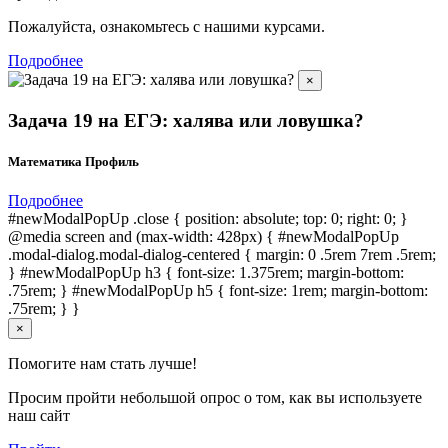
Пожалуйста, ознакомьтесь с нашими курсами.
Подробнее
×
Задача 19 на ЕГЭ: халява или ловушка?
Математика Профиль
Подробнее
#newModalPopUp .close { position: absolute; top: 0; right: 0; }
@media screen and (max-width: 428px) { #newModalPopUp
.modal-dialog.modal-dialog-centered { margin: 0 .5rem 7rem .5rem;
} #newModalPopUp h3 { font-size: 1.375rem; margin-bottom:
.75rem; } #newModalPopUp h5 { font-size: 1rem; margin-bottom:
.75rem; } }
×
Помогите нам стать лучше!
Просим пройти небольшой опрос о том, как вы используете
наш сайт