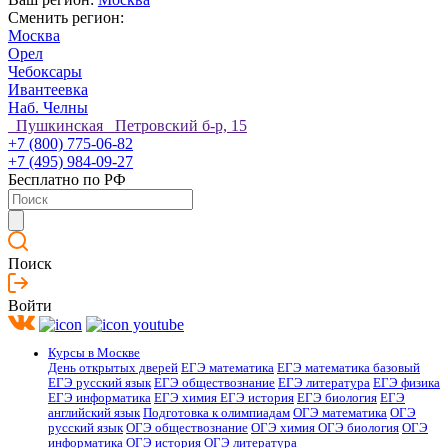
Сменить регион:
Москва
Орел
Чебоксары
Ивантеевка
Наб. Челны
Пушкинская Петровский б-р, 15
+7 (800) 775-06-82
+7 (495) 984-09-27
Бесплатно по РФ
Поиск
Войти
Курсы в Москве
День открытых дверей
ЕГЭ математика
ЕГЭ математика базовый
ЕГЭ русский язык
ЕГЭ обществознание
ЕГЭ литература
ЕГЭ физика
ЕГЭ информатика
ЕГЭ химия
ЕГЭ история
ЕГЭ биология
ЕГЭ
английский язык
Подготовка к олимпиадам
ОГЭ математика
ОГЭ
русский язык
ОГЭ обществознание
ОГЭ химия
ОГЭ биология
ОГЭ
информатика
ОГЭ история
ОГЭ литература