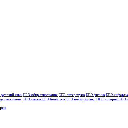
 русский язык
ЕГЭ обществознание
ЕГЭ литература
ЕГЭ физика
ЕГЭ информа
ществознание
ОГЭ химия
ОГЭ биология
ОГЭ информатика
ОГЭ история
ОГЭ 
урсы