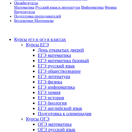
Онлайн-курсы
Математика
Русский язык и литература
Информатика
Физика
Видеокурсы
Подготовка преподавателей
Бесплатные Материалы
Курсы егэ и огэ в классах
Курсы ЕГЭ
День открытых дверей
ЕГЭ математика
ЕГЭ математика базовый
ЕГЭ русский язык
ЕГЭ обществознание
ЕГЭ литература
ЕГЭ физика
ЕГЭ информатика
ЕГЭ химия
ЕГЭ история
ЕГЭ биология
ЕГЭ английский язык
Подготовка к олимпиадам
Курсы ОГЭ
ОГЭ математика
ОГЭ русский язык