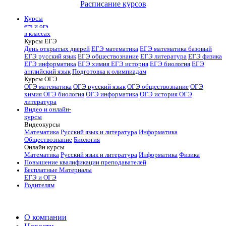
Расписание курсов
Курсы
егэ и огэ
в классах
Курсы ЕГЭ
День открытых дверей
ЕГЭ математика
ЕГЭ математика базовый
ЕГЭ русский язык
ЕГЭ обществознание
ЕГЭ литература
ЕГЭ физика
ЕГЭ информатика
ЕГЭ химия
ЕГЭ история
ЕГЭ биология
ЕГЭ
английский язык
Подготовка к олимпиадам
Курсы ОГЭ
ОГЭ математика
ОГЭ русский язык
ОГЭ обществознание
ОГЭ
химия
ОГЭ биология
ОГЭ информатика
ОГЭ история
ОГЭ
литература
Видео и онлайн-
курсы
Видеокурсы
Математика
Русский язык и литература
Информатика
Обществознание
Биология
Онлайн курсы
Математика
Русский язык и литература
Информатика
Физика
Повышение квалификации преподавателей
Бесплатные Материалы
ЕГЭ и ОГЭ
Родителям
О компании