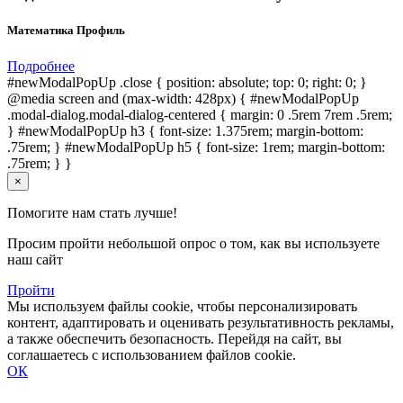
Математика Профиль
Подробнее
#newModalPopUp .close { position: absolute; top: 0; right: 0; }
@media screen and (max-width: 428px) { #newModalPopUp
.modal-dialog.modal-dialog-centered { margin: 0 .5rem 7rem .5rem;
} #newModalPopUp h3 { font-size: 1.375rem; margin-bottom:
.75rem; } #newModalPopUp h5 { font-size: 1rem; margin-bottom:
.75rem; } }
×
Помогите нам стать лучше!
Просим пройти небольшой опрос о том, как вы используете
наш сайт
Пройти
Мы используем файлы cookie, чтобы персонализировать
контент, адаптировать и оценивать результативность рекламы,
а также обеспечить безопасность. Перейдя на сайт, вы
соглашаетесь с использованием файлов cookie.
ОК