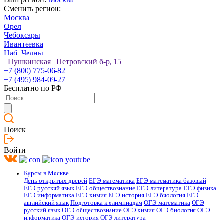
Сменить регион:
Москва
Орел
Чебоксары
Ивантеевка
Наб. Челны
Пушкинская Петровский б-р, 15
+7 (800) 775-06-82
+7 (495) 984-09-27
Бесплатно по РФ
Поиск
Войти
Курсы в Москве
День открытых дверей
ЕГЭ математика
ЕГЭ математика базовый
ЕГЭ русский язык
ЕГЭ обществознание
ЕГЭ литература
ЕГЭ физика
ЕГЭ информатика
ЕГЭ химия
ЕГЭ история
ЕГЭ биология
ЕГЭ
английский язык
Подготовка к олимпиадам
ОГЭ математика
ОГЭ
русский язык
ОГЭ обществознание
ОГЭ химия
ОГЭ биология
ОГЭ
информатика
ОГЭ история
ОГЭ литература