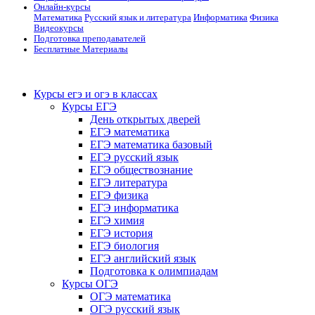
Онлайн-курсы
Математика
Русский язык и литература
Информатика
Физика
Видеокурсы
Подготовка преподавателей
Бесплатные Материалы
Курсы егэ и огэ в классах
Курсы ЕГЭ
День открытых дверей
ЕГЭ математика
ЕГЭ математика базовый
ЕГЭ русский язык
ЕГЭ обществознание
ЕГЭ литература
ЕГЭ физика
ЕГЭ информатика
ЕГЭ химия
ЕГЭ история
ЕГЭ биология
ЕГЭ английский язык
Подготовка к олимпиадам
Курсы ОГЭ
ОГЭ математика
ОГЭ русский язык