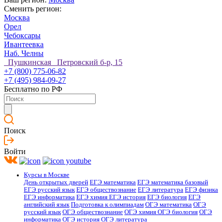
Сменить регион:
Москва
Орел
Чебоксары
Ивантеевка
Наб. Челны
Пушкинская Петровский б-р, 15
+7 (800) 775-06-82
+7 (495) 984-09-27
Бесплатно по РФ
Поиск
Войти
Курсы в Москве
День открытых дверей
ЕГЭ математика
ЕГЭ математика базовый
ЕГЭ русский язык
ЕГЭ обществознание
ЕГЭ литература
ЕГЭ физика
ЕГЭ информатика
ЕГЭ химия
ЕГЭ история
ЕГЭ биология
ЕГЭ
английский язык
Подготовка к олимпиадам
ОГЭ математика
ОГЭ
русский язык
ОГЭ обществознание
ОГЭ химия
ОГЭ биология
ОГЭ
информатика
ОГЭ история
ОГЭ литература