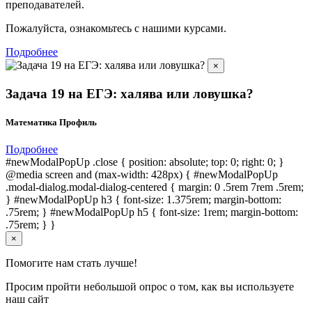
преподавателей.
Пожалуйста, ознакомьтесь с нашими курсами.
Подробнее
×
Задача 19 на ЕГЭ: халява или ловушка?
Математика Профиль
Подробнее
#newModalPopUp .close { position: absolute; top: 0; right: 0; }
@media screen and (max-width: 428px) { #newModalPopUp
.modal-dialog.modal-dialog-centered { margin: 0 .5rem 7rem .5rem;
} #newModalPopUp h3 { font-size: 1.375rem; margin-bottom:
.75rem; } #newModalPopUp h5 { font-size: 1rem; margin-bottom:
.75rem; } }
×
Помогите нам стать лучше!
Просим пройти небольшой опрос о том, как вы используете
наш сайт