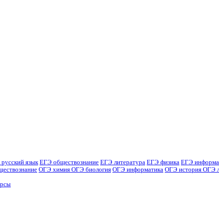
 русский язык
ЕГЭ обществознание
ЕГЭ литература
ЕГЭ физика
ЕГЭ информа
ществознание
ОГЭ химия
ОГЭ биология
ОГЭ информатика
ОГЭ история
ОГЭ 
урсы