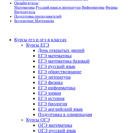
Онлайн-курсы
Математика
Русский язык и литература
Информатика
Физика
Видеокурсы
Подготовка преподавателей
Бесплатные Материалы
Курсы егэ и огэ в классах
Курсы ЕГЭ
День открытых дверей
ЕГЭ математика
ЕГЭ математика базовый
ЕГЭ русский язык
ЕГЭ обществознание
ЕГЭ литература
ЕГЭ физика
ЕГЭ информатика
ЕГЭ химия
ЕГЭ история
ЕГЭ биология
ЕГЭ английский язык
Подготовка к олимпиадам
Курсы ОГЭ
ОГЭ математика
ОГЭ русский язык