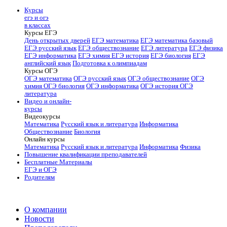
Курсы
егэ и огэ
в классах
Курсы ЕГЭ
День открытых дверей
ЕГЭ математика
ЕГЭ математика базовый
ЕГЭ русский язык
ЕГЭ обществознание
ЕГЭ литература
ЕГЭ физика
ЕГЭ информатика
ЕГЭ химия
ЕГЭ история
ЕГЭ биология
ЕГЭ
английский язык
Подготовка к олимпиадам
Курсы ОГЭ
ОГЭ математика
ОГЭ русский язык
ОГЭ обществознание
ОГЭ
химия
ОГЭ биология
ОГЭ информатика
ОГЭ история
ОГЭ
литература
Видео и онлайн-
курсы
Видеокурсы
Математика
Русский язык и литература
Информатика
Обществознание
Биология
Онлайн курсы
Математика
Русский язык и литература
Информатика
Физика
Повышение квалификации преподавателей
Бесплатные Материалы
ЕГЭ и ОГЭ
Родителям
О компании
Новости