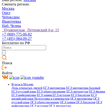
Сменить регион:
Москва
Орел
Чебоксары
Ивантеевка
Наб. Челны
Пушкинская Петровский б-р, 15
+7 (800) 775-06-82
+7 (495) 984-09-27
Бесплатно по РФ
Поиск
Войти
Курсы в Москве
День открытых дверей
ЕГЭ математика
ЕГЭ математика базовый
ЕГЭ русский язык
ЕГЭ обществознание
ЕГЭ литература
ЕГЭ физика
ЕГЭ информатика
ЕГЭ химия
ЕГЭ история
ЕГЭ биология
ЕГЭ
английский язык
Подготовка к олимпиадам
ОГЭ математика
ОГЭ
русский язык
ОГЭ обществознание
ОГЭ химия
ОГЭ биология
ОГЭ
информатика
ОГЭ история
ОГЭ литература