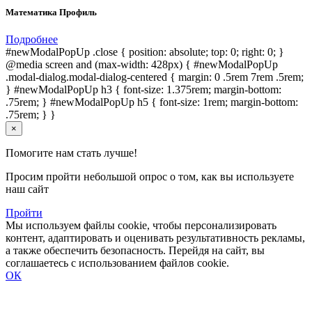
Математика Профиль
Подробнее
#newModalPopUp .close { position: absolute; top: 0; right: 0; }
@media screen and (max-width: 428px) { #newModalPopUp
.modal-dialog.modal-dialog-centered { margin: 0 .5rem 7rem .5rem;
} #newModalPopUp h3 { font-size: 1.375rem; margin-bottom:
.75rem; } #newModalPopUp h5 { font-size: 1rem; margin-bottom:
.75rem; } }
×
Помогите нам стать лучше!
Просим пройти небольшой опрос о том, как вы используете
наш сайт
Пройти
Мы используем файлы cookie, чтобы персонализировать
контент, адаптировать и оценивать результативность рекламы,
а также обеспечить безопасность. Перейдя на сайт, вы
соглашаетесь с использованием файлов cookie.
ОК