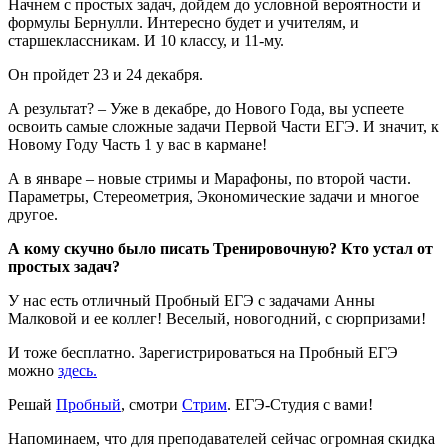
Начнем с простых задач, дойдем до условной вероятности и
формулы Бернулли. Интересно будет и учителям, и
старшеклассникам. И 10 классу, и 11-му.
Он пройдет 23 и 24 декабря.
А результат? – Уже в декабре, до Нового Года, вы успеете
освоить самые сложные задачи Первой Части ЕГЭ. И значит, к
Новому Году Часть 1 у вас в кармане!
А в январе – новые стримы и Марафоны, по второй части.
Параметры, Стереометрия, Экономические задачи и многое
другое.
А кому скучно было писать Тренировочную? Кто устал от
простых задач?
У нас есть отличный Пробный ЕГЭ с задачами Анны
Малковой и ее коллег! Веселый, новогодний, с сюрпризами!
И тоже бесплатно. Зарегистрироваться на Пробный ЕГЭ
можно
здесь.
Решай
Пробный
, смотри
Стрим
. ЕГЭ-Студия с вами!
Напоминаем, что для преподавателей сейчас огромная скидка