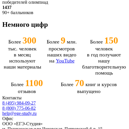
победителей олимпиад
1437
90+ балльников
Немного цифр
300
9
150
Более
Более
млн.
Более
тыс. человек
просмотров
человек
в месяц
наших видео
в год получают
используют
на
YouTube
нашу
наши материалы
благотворительную
помощь
1100
70
Более
Более
книг и курсов
отзывов
выпущено
Контакты
8 (495) 984-09-27
8 (800) 775-06-82
help@ege-study.ru
Офис
ООО «ЕГЭ-Студия»
м. Пушкинская или Чеховская, Петровский б-р, 15.