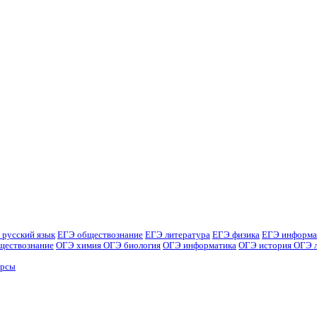
 русский язык
ЕГЭ обществознание
ЕГЭ литература
ЕГЭ физика
ЕГЭ информа
ществознание
ОГЭ химия
ОГЭ биология
ОГЭ информатика
ОГЭ история
ОГЭ 
урсы