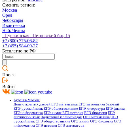
Сменить регион:
Москва
Орел
Чебоксары
Ивантеевка
Наб. Челны
Пушкинская Петровский б-р, 15
+7 (800) 775-06-82
+7 (495) 984-09-27
Бесплатно по РФ
Поиск
Войти
Курсы в Москве
День открытых дверей
ЕГЭ математика
ЕГЭ математика базовый
ЕГЭ русский язык
ЕГЭ обществознание
ЕГЭ литература
ЕГЭ физика
ЕГЭ информатика
ЕГЭ химия
ЕГЭ история
ЕГЭ биология
ЕГЭ
английский язык
Подготовка к олимпиадам
ОГЭ математика
ОГЭ
русский язык
ОГЭ обществознание
ОГЭ химия
ОГЭ биология
ОГЭ
информатика
ОГЭ история
ОГЭ литература