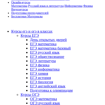
Онлайн-курсы
Математика
Русский язык и литература
Информатика
Физика
Видеокурсы
Подготовка преподавателей
Бесплатные Материалы
Курсы егэ и огэ в классах
Курсы ЕГЭ
День открытых дверей
ЕГЭ математика
ЕГЭ математика базовый
ЕГЭ русский язык
ЕГЭ обществознание
ЕГЭ литература
ЕГЭ физика
ЕГЭ информатика
ЕГЭ химия
ЕГЭ история
ЕГЭ биология
ЕГЭ английский язык
Подготовка к олимпиадам
Курсы ОГЭ
ОГЭ математика
ОГЭ русский язык