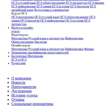
ЕГЭ русский язык
ЕГЭ обществознание
ЕГЭ литература
ЕГЭ физика
ЕГЭ информатика
ЕГЭ химия
ЕГЭ история
ЕГЭ биология
ЕГЭ
английский язык
Подготовка к олимпиадам
Курсы ОГЭ
ОГЭ математика
ОГЭ русский язык
ОГЭ обществознание
ОГЭ
химия
ОГЭ биология
ОГЭ информатика
ОГЭ история
ОГЭ
литература
Видео и онлайн-
курсы
Видеокурсы
Математика
Русский язык и литература
Информатика
Обществознание
Биология
Онлайн курсы
Математика
Русский язык и литература
Информатика
Физика
Повышение квалификации преподавателей
Бесплатные Материалы
ЕГЭ и ОГЭ
Родителям
О компании
Новости
Преподаватели
Достижения
Истории успеха
Отзывы
Социальные инициативы