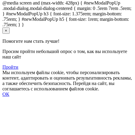
@media screen and (max-width: 428px) { #newModalPopUp
.modal-dialog.modal-dialog-centered { margin: 0 .5rem 7rem .5rem;
} #newModalPopUp h3 { font-size: 1.375rem; margin-bottom:
.75rem; } #newModalPopUp h5 { font-size: 1rem; margin-bottom:
.75rem; } }
×
Помогите нам стать лучше!
Просим пройти небольшой опрос о том, как вы используете
наш сайт
Пройти
Мы используем файлы cookie, чтобы персонализировать
контент, адаптировать и оценивать результативность рекламы,
а также обеспечить безопасность. Перейдя на сайт, вы
соглашаетесь с использованием файлов cookie.
ОК