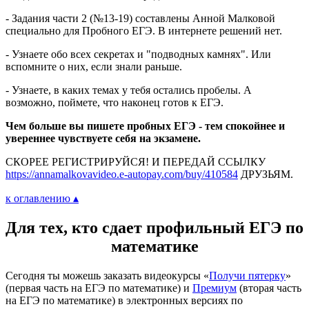
- Задания части 2 (№13-19) составлены Анной Малковой
специально для Пробного ЕГЭ. В интернете решений нет.
- Узнаете обо всех секретах и "подводных камнях". Или
вспомните о них, если знали раньше.
- Узнаете, в каких темах у тебя остались пробелы. А
возможно, поймете, что наконец готов к ЕГЭ.
Чем больше вы пишете пробных ЕГЭ - тем спокойнее и
увереннее чувствуете себя на экзамене.
СКОРЕЕ РЕГИСТРИРУЙСЯ! И ПЕРЕДАЙ ССЫЛКУ
https://annamalkovavideo.e-autopay.com/buy/410584
ДРУЗЬЯМ.
к оглавлению ▴
Для тех, кто сдает профильный ЕГЭ по
математике
Сегодня ты можешь заказать видеокурсы «
Получи пятерку
»
(первая часть на ЕГЭ по математике) и
Премиум
(вторая часть
на ЕГЭ по математике) в электронных версиях по