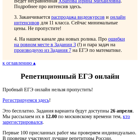
Ведет несравненная
Храпова Ирина Михайловна
.
Подробнее про интенсив здесь.
3. Заканчивается
распродажа видеокурсов
и
онлайн
интенсивов
для 11 класса. Сейчас минимальные
цены. Не пропустите!
4. На нашем канале два новых ролика. Про
ошибки
на ровном месте в Задании 3
(!) и пара задач на
производную из Задания 7
на ЕГЭ по математике.
к оглавлению ▴
Репетиционный ЕГЭ онлайн
Пробный ЕГЭ онлайн нельзя пропустить!
Регистрируемся здесь
!
Это бесплатно. Задания варианта будут доступны
26 апреля
.
Мы рассылаем их в
12.00
по московскому времени тем,
кто
зарегистрировался
.
Первые 100 присланных работ мы проверяем индивидуально.
В проверке участвуют лучшие репетиторы России.