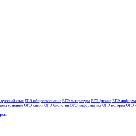
 русский язык
ЕГЭ обществознание
ЕГЭ литература
ЕГЭ физика
ЕГЭ информа
ществознание
ОГЭ химия
ОГЭ биология
ОГЭ информатика
ОГЭ история
ОГЭ 
урсы