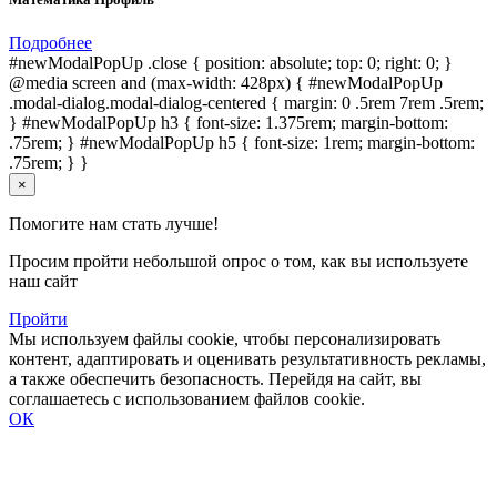
Подробнее
#newModalPopUp .close { position: absolute; top: 0; right: 0; }
@media screen and (max-width: 428px) { #newModalPopUp
.modal-dialog.modal-dialog-centered { margin: 0 .5rem 7rem .5rem;
} #newModalPopUp h3 { font-size: 1.375rem; margin-bottom:
.75rem; } #newModalPopUp h5 { font-size: 1rem; margin-bottom:
.75rem; } }
×
Помогите нам стать лучше!
Просим пройти небольшой опрос о том, как вы используете
наш сайт
Пройти
Мы используем файлы cookie, чтобы персонализировать
контент, адаптировать и оценивать результативность рекламы,
а также обеспечить безопасность. Перейдя на сайт, вы
соглашаетесь с использованием файлов cookie.
ОК