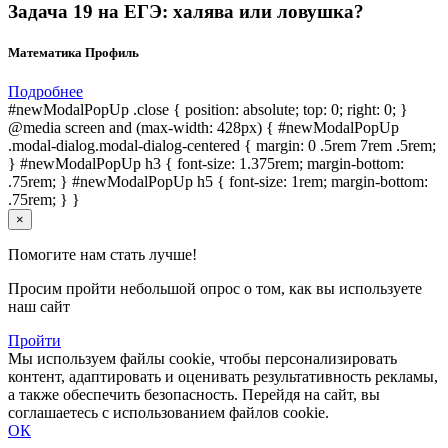
Задача 19 на ЕГЭ: халява или ловушка?
Математика Профиль
Подробнее
#newModalPopUp .close { position: absolute; top: 0; right: 0; }
@media screen and (max-width: 428px) { #newModalPopUp
.modal-dialog.modal-dialog-centered { margin: 0 .5rem 7rem .5rem;
} #newModalPopUp h3 { font-size: 1.375rem; margin-bottom:
.75rem; } #newModalPopUp h5 { font-size: 1rem; margin-bottom:
.75rem; } }
×
Помогите нам стать лучше!
Просим пройти небольшой опрос о том, как вы используете
наш сайт
Пройти
Мы используем файлы cookie, чтобы персонализировать
контент, адаптировать и оценивать результативность рекламы,
а также обеспечить безопасность. Перейдя на сайт, вы
соглашаетесь с использованием файлов cookie.
ОК