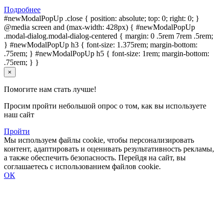
Подробнее
#newModalPopUp .close { position: absolute; top: 0; right: 0; }
@media screen and (max-width: 428px) { #newModalPopUp
.modal-dialog.modal-dialog-centered { margin: 0 .5rem 7rem .5rem;
} #newModalPopUp h3 { font-size: 1.375rem; margin-bottom:
.75rem; } #newModalPopUp h5 { font-size: 1rem; margin-bottom:
.75rem; } }
×
Помогите нам стать лучше!
Просим пройти небольшой опрос о том, как вы используете
наш сайт
Пройти
Мы используем файлы cookie, чтобы персонализировать
контент, адаптировать и оценивать результативность рекламы,
а также обеспечить безопасность. Перейдя на сайт, вы
соглашаетесь с использованием файлов cookie.
ОК