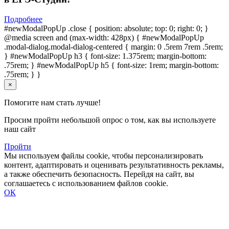
Подробнее
#newModalPopUp .close { position: absolute; top: 0; right: 0; }
@media screen and (max-width: 428px) { #newModalPopUp
.modal-dialog.modal-dialog-centered { margin: 0 .5rem 7rem .5rem;
} #newModalPopUp h3 { font-size: 1.375rem; margin-bottom:
.75rem; } #newModalPopUp h5 { font-size: 1rem; margin-bottom:
.75rem; } }
×
Помогите нам стать лучше!
Просим пройти небольшой опрос о том, как вы используете
наш сайт
Пройти
Мы используем файлы cookie, чтобы персонализировать
контент, адаптировать и оценивать результативность рекламы,
а также обеспечить безопасность. Перейдя на сайт, вы
соглашаетесь с использованием файлов cookie.
ОК