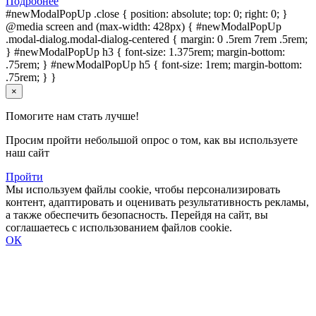
Подробнее
#newModalPopUp .close { position: absolute; top: 0; right: 0; }
@media screen and (max-width: 428px) { #newModalPopUp
.modal-dialog.modal-dialog-centered { margin: 0 .5rem 7rem .5rem;
} #newModalPopUp h3 { font-size: 1.375rem; margin-bottom:
.75rem; } #newModalPopUp h5 { font-size: 1rem; margin-bottom:
.75rem; } }
×
Помогите нам стать лучше!
Просим пройти небольшой опрос о том, как вы используете
наш сайт
Пройти
Мы используем файлы cookie, чтобы персонализировать
контент, адаптировать и оценивать результативность рекламы,
а также обеспечить безопасность. Перейдя на сайт, вы
соглашаетесь с использованием файлов cookie.
ОК