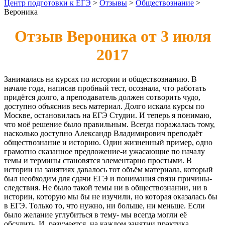
Центр подготовки к ЕГЭ
>
Отзывы
>
Обществознание
>
Вероника
Отзыв Вероника от 3 июля
2017
Занималась на курсах по истории и обществознанию. В
начале года, написав пробный тест, осознала, что работать
придётся долго, а преподаватель должен сотворить чудо,
доступно объяснив весь материал. Долго искала курсы по
Москве, остановилась на ЕГЭ Студии. И теперь я понимаю,
что моё решение было правильным. Всегда поражалась тому,
насколько доступно Александр Владимирович преподаёт
обществознание и историю. Один жизненный пример, одно
грамотно сказанное предложение-и ужасающие по началу
темы и термины становятся элементарно простыми. В
истории на занятиях давалось тот объём материала, который
был необходим для сдачи ЕГЭ и понимания связи причины-
следствия. Не было такой темы ни в обществознании, ни в
истории, которую мы бы не изучили, но которая оказалась бы
в ЕГЭ. Только то, что нужно, ни больше, ни меньше. Если
было желание углубиться в тему- мы всегда могли её
обсудить. И, разумеется, на каждом занятии практика.