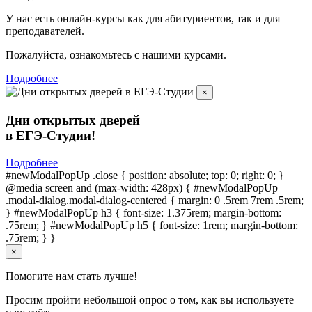
У нас есть онлайн-курсы как для абитуриентов, так и для
преподавателей.
Пожалуйста, ознакомьтесь с нашими курсами.
Подробнее
×
Дни открытых дверей
в ЕГЭ-Студии!
Подробнее
#newModalPopUp .close { position: absolute; top: 0; right: 0; }
@media screen and (max-width: 428px) { #newModalPopUp
.modal-dialog.modal-dialog-centered { margin: 0 .5rem 7rem .5rem;
} #newModalPopUp h3 { font-size: 1.375rem; margin-bottom:
.75rem; } #newModalPopUp h5 { font-size: 1rem; margin-bottom:
.75rem; } }
×
Помогите нам стать лучше!
Просим пройти небольшой опрос о том, как вы используете