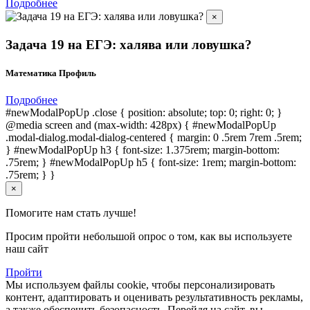
Подробнее
×
Задача 19 на ЕГЭ: халява или ловушка?
Математика Профиль
Подробнее
#newModalPopUp .close { position: absolute; top: 0; right: 0; }
@media screen and (max-width: 428px) { #newModalPopUp
.modal-dialog.modal-dialog-centered { margin: 0 .5rem 7rem .5rem;
} #newModalPopUp h3 { font-size: 1.375rem; margin-bottom:
.75rem; } #newModalPopUp h5 { font-size: 1rem; margin-bottom:
.75rem; } }
×
Помогите нам стать лучше!
Просим пройти небольшой опрос о том, как вы используете
наш сайт
Пройти
Мы используем файлы cookie, чтобы персонализировать
контент, адаптировать и оценивать результативность рекламы,
а также обеспечить безопасность. Перейдя на сайт, вы