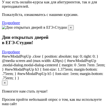
У нас есть онлайн-курсы как для абитуриентов, так и для
преподавателей.
Пожалуйста, ознакомьтесь с нашими курсами.
Подробнее
×
Дни открытых дверей
в ЕГЭ-Студии!
Подробнее
#newModalPopUp .close { position: absolute; top: 0; right: 0; }
@media screen and (max-width: 428px) { #newModalPopUp
.modal-dialog.modal-dialog-centered { margin: 0 .5rem 7rem .5rem;
} #newModalPopUp h3 { font-size: 1.375rem; margin-bottom:
.75rem; } #newModalPopUp h5 { font-size: 1rem; margin-bottom:
.75rem; } }
×
Помогите нам стать лучше!
Просим пройти небольшой опрос о том, как вы используете
наш сайт