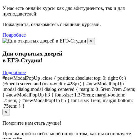
У нас есть онлайн-курсы как для абитуриентов, так и для
преподавателей.
Пожалуйста, ознакомьтесь с нашими курсами.
Подробнее
×
Дни открытых дверей
в ЕГЭ-Студии!
Подробнее
#newModalPopUp .close { position: absolute; top: 0; right: 0; }
@media screen and (max-width: 428px) { #newModalPopUp
.modal-dialog.modal-dialog-centered { margin: 0 .5rem 7rem .5rem;
} #newModalPopUp h3 { font-size: 1.375rem; margin-bottom:
.75rem; } #newModalPopUp h5 { font-size: 1rem; margin-bottom:
.75rem; } }
×
Помогите нам стать лучше!
Просим пройти небольшой опрос о том, как вы используете