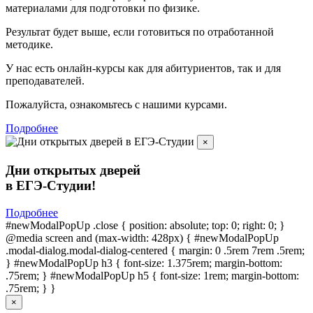
материалами для подготовки по
физике.
Результат будет выше, если готовиться по отработанной
методике.
У нас есть онлайн-курсы как для абитуриентов, так и для
преподавателей.
Пожалуйста, ознакомьтесь с нашими курсами.
Подробнее
×
Дни открытых дверей
в ЕГЭ-Студии!
Подробнее
#newModalPopUp .close { position: absolute; top: 0; right: 0; }
@media screen and (max-width: 428px) { #newModalPopUp
.modal-dialog.modal-dialog-centered { margin: 0 .5rem 7rem .5rem;
} #newModalPopUp h3 { font-size: 1.375rem; margin-bottom:
.75rem; } #newModalPopUp h5 { font-size: 1rem; margin-bottom:
.75rem; } }
×