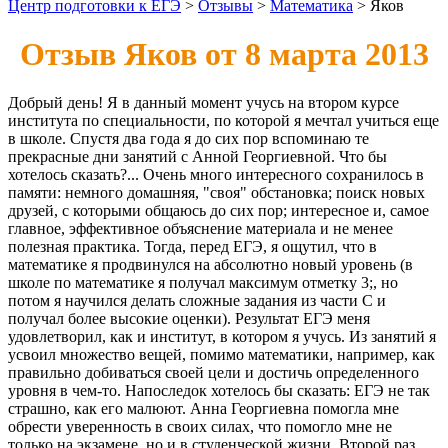
Центр подготовки к ЕГЭ
>
Отзывы
>
Математика
>
Яков
Отзыв Яков от 8 марта 2013
Добрый день! Я в данный момент учусь на втором курсе
института по специальности, по которой я мечтал учиться еще
в школе. Спустя два года я до сих пор вспоминаю те
прекрасные дни занятий с Анной Георгиевной. Что бы
хотелось сказать?... Очень много интересного сохранилось в
памяти: немного домашняя, "своя" обстановка; поиск новых
друзей, с которыми общаюсь до сих пор; интересное и, самое
главное, эффективное объяснение материала и не менее
полезная практика. Тогда, перед ЕГЭ, я ощутил, что в
математике я продвинулся на абсолютно новый уровень (в
школе по математике я получал максимум отметку 3;, но
потом я научился делать сложные задания из части С и
получал более высокие оценки). Результат ЕГЭ меня
удовлетворил, как и институт, в котором я учусь. Из занятий я
усвоил множество вещей, помимо математики, например, как
правильно добиваться своей цели и достичь определенного
уровня в чем-то. Напоследок хотелось бы сказать: ЕГЭ не так
страшно, как его малюют. Анна Георгиевна помогла мне
обрести уверенность в своих силах, что помогло мне не
только на экзамене, но и в студенческой жизни. Второй раз