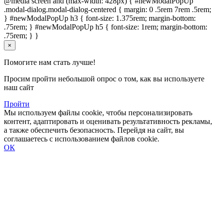
@media screen and (max-width: 428px) { #newModalPopUp
.modal-dialog.modal-dialog-centered { margin: 0 .5rem 7rem .5rem;
} #newModalPopUp h3 { font-size: 1.375rem; margin-bottom:
.75rem; } #newModalPopUp h5 { font-size: 1rem; margin-bottom:
.75rem; } }
×
Помогите нам стать лучше!
Просим пройти небольшой опрос о том, как вы используете
наш сайт
Пройти
Мы используем файлы cookie, чтобы персонализировать
контент, адаптировать и оценивать результативность рекламы,
а также обеспечить безопасность. Перейдя на сайт, вы
соглашаетесь с использованием файлов cookie.
ОК