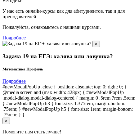
методике.
У нас есть онлайн-курсы как для абитуриентов, так и для
преподавателей.
Пожалуйста, ознакомьтесь с нашими курсами.
Подробнее
×
Задача 19 на ЕГЭ: халява или ловушка?
Математика Профиль
Подробнее
#newModalPopUp .close { position: absolute; top: 0; right: 0; }
@media screen and (max-width: 428px) { #newModalPopUp
.modal-dialog.modal-dialog-centered { margin: 0 .5rem 7rem .5rem;
} #newModalPopUp h3 { font-size: 1.375rem; margin-bottom:
.75rem; } #newModalPopUp h5 { font-size: 1rem; margin-bottom:
.75rem; } }
×
Помогите нам стать лучше!