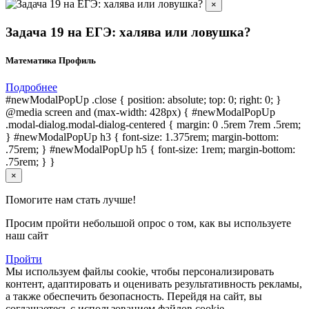
×
Задача 19 на ЕГЭ: халява или ловушка?
Математика Профиль
Подробнее
#newModalPopUp .close { position: absolute; top: 0; right: 0; }
@media screen and (max-width: 428px) { #newModalPopUp
.modal-dialog.modal-dialog-centered { margin: 0 .5rem 7rem .5rem;
} #newModalPopUp h3 { font-size: 1.375rem; margin-bottom:
.75rem; } #newModalPopUp h5 { font-size: 1rem; margin-bottom:
.75rem; } }
×
Помогите нам стать лучше!
Просим пройти небольшой опрос о том, как вы используете
наш сайт
Пройти
Мы используем файлы cookie, чтобы персонализировать
контент, адаптировать и оценивать результативность рекламы,
а также обеспечить безопасность. Перейдя на сайт, вы
соглашаетесь с использованием файлов cookie.