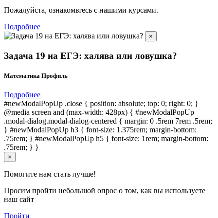
Пожалуйста, ознакомьтесь с нашими курсами.
Подробнее
×
Задача 19 на ЕГЭ: халява или ловушка?
Математика Профиль
Подробнее
#newModalPopUp .close { position: absolute; top: 0; right: 0; }
@media screen and (max-width: 428px) { #newModalPopUp
.modal-dialog.modal-dialog-centered { margin: 0 .5rem 7rem .5rem;
} #newModalPopUp h3 { font-size: 1.375rem; margin-bottom:
.75rem; } #newModalPopUp h5 { font-size: 1rem; margin-bottom:
.75rem; } }
×
Помогите нам стать лучше!
Просим пройти небольшой опрос о том, как вы используете
наш сайт
Пройти