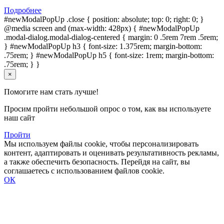
Подробнее
#newModalPopUp .close { position: absolute; top: 0; right: 0; }
@media screen and (max-width: 428px) { #newModalPopUp
.modal-dialog.modal-dialog-centered { margin: 0 .5rem 7rem .5rem;
} #newModalPopUp h3 { font-size: 1.375rem; margin-bottom:
.75rem; } #newModalPopUp h5 { font-size: 1rem; margin-bottom:
.75rem; } }
×
Помогите нам стать лучше!
Просим пройти небольшой опрос о том, как вы используете
наш сайт
Пройти
Мы используем файлы cookie, чтобы персонализировать
контент, адаптировать и оценивать результативность рекламы,
а также обеспечить безопасность. Перейдя на сайт, вы
соглашаетесь с использованием файлов cookie.
ОК