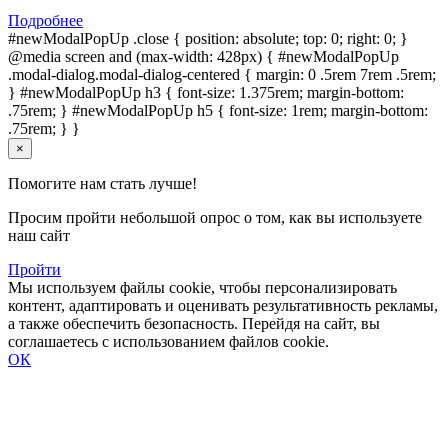
Подробнее
#newModalPopUp .close { position: absolute; top: 0; right: 0; }
@media screen and (max-width: 428px) { #newModalPopUp
.modal-dialog.modal-dialog-centered { margin: 0 .5rem 7rem .5rem;
} #newModalPopUp h3 { font-size: 1.375rem; margin-bottom:
.75rem; } #newModalPopUp h5 { font-size: 1rem; margin-bottom:
.75rem; } }
×
Помогите нам стать лучше!
Просим пройти небольшой опрос о том, как вы используете
наш сайт
Пройти
Мы используем файлы cookie, чтобы персонализировать
контент, адаптировать и оценивать результативность рекламы,
а также обеспечить безопасность. Перейдя на сайт, вы
соглашаетесь с использованием файлов cookie.
ОК