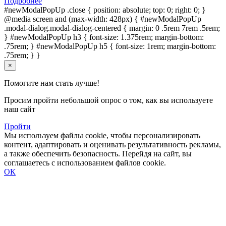
Подробнее
#newModalPopUp .close { position: absolute; top: 0; right: 0; }
@media screen and (max-width: 428px) { #newModalPopUp
.modal-dialog.modal-dialog-centered { margin: 0 .5rem 7rem .5rem;
} #newModalPopUp h3 { font-size: 1.375rem; margin-bottom:
.75rem; } #newModalPopUp h5 { font-size: 1rem; margin-bottom:
.75rem; } }
×
Помогите нам стать лучше!
Просим пройти небольшой опрос о том, как вы используете
наш сайт
Пройти
Мы используем файлы cookie, чтобы персонализировать
контент, адаптировать и оценивать результативность рекламы,
а также обеспечить безопасность. Перейдя на сайт, вы
соглашаетесь с использованием файлов cookie.
ОК