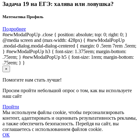
Задача 19 на ЕГЭ: халява или ловушка?
Математика Профиль
Подробнее
#newModalPopUp .close { position: absolute; top: 0; right: 0; }
@media screen and (max-width: 428px) { #newModalPopUp
.modal-dialog.modal-dialog-centered { margin: 0 .5rem 7rem .5rem;
} #newModalPopUp h3 { font-size: 1.375rem; margin-bottom:
.75rem; } #newModalPopUp h5 { font-size: 1rem; margin-bottom:
.75rem; } }
×
Помогите нам стать лучше!
Просим пройти небольшой опрос о том, как вы используете
наш сайт
Пройти
Мы используем файлы cookie, чтобы персонализировать
контент, адаптировать и оценивать результативность рекламы,
а также обеспечить безопасность. Перейдя на сайт, вы
соглашаетесь с использованием файлов cookie.
ОК