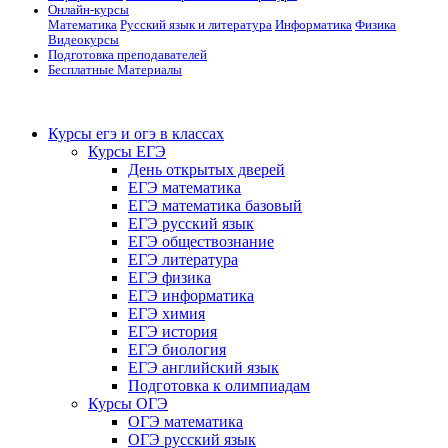
Онлайн-курсы
Математика
Русский язык и литература
Информатика
Физика
Видеокурсы
Подготовка преподавателей
Бесплатные Материалы
Курсы егэ и огэ в классах
Курсы ЕГЭ
День открытых дверей
ЕГЭ математика
ЕГЭ математика базовый
ЕГЭ русский язык
ЕГЭ обществознание
ЕГЭ литература
ЕГЭ физика
ЕГЭ информатика
ЕГЭ химия
ЕГЭ история
ЕГЭ биология
ЕГЭ английский язык
Подготовка к олимпиадам
Курсы ОГЭ
ОГЭ математика
ОГЭ русский язык