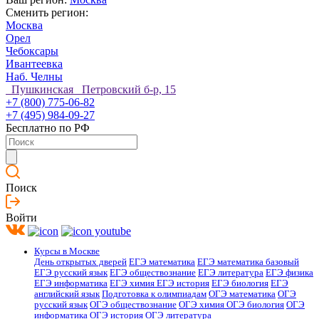
Сменить регион:
Москва
Орел
Чебоксары
Ивантеевка
Наб. Челны
Пушкинская Петровский б-р, 15
+7 (800) 775-06-82
+7 (495) 984-09-27
Бесплатно по РФ
Поиск
Войти
Курсы в Москве
День открытых дверей
ЕГЭ математика
ЕГЭ математика базовый
ЕГЭ русский язык
ЕГЭ обществознание
ЕГЭ литература
ЕГЭ физика
ЕГЭ информатика
ЕГЭ химия
ЕГЭ история
ЕГЭ биология
ЕГЭ
английский язык
Подготовка к олимпиадам
ОГЭ математика
ОГЭ
русский язык
ОГЭ обществознание
ОГЭ химия
ОГЭ биология
ОГЭ
информатика
ОГЭ история
ОГЭ литература