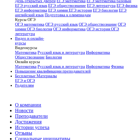
День открытых дверей
ЕГЭ математика
ЕГЭ математика базовый
ЕГЭ русский язык
ЕГЭ обществознание
ЕГЭ литература
ЕГЭ физика
ЕГЭ информатика
ЕГЭ химия
ЕГЭ история
ЕГЭ биология
ЕГЭ
английский язык
Подготовка к олимпиадам
Курсы ОГЭ
ОГЭ математика
ОГЭ русский язык
ОГЭ обществознание
ОГЭ
химия
ОГЭ биология
ОГЭ информатика
ОГЭ история
ОГЭ
литература
Видео и онлайн-
курсы
Видеокурсы
Математика
Русский язык и литература
Информатика
Обществознание
Биология
Онлайн курсы
Математика
Русский язык и литература
Информатика
Физика
Повышение квалификации преподавателей
Бесплатные Материалы
ЕГЭ и ОГЭ
Родителям
О компании
Новости
Преподаватели
Достижения
Истории успеха
Отзывы
Социальные инициативы