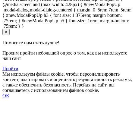
@media screen and (max-width: 428px) { #newModalPopUp
.modal-dialog.modal-dialog-centered { margin: 0 .5rem 7rem .5rem;
} #newModalPopUp h3 { font-size: 1.375rem; margin-bottom:
.75rem; } #newModalPopUp h5 { font-size: 1rem; margin-bottom:
.75rem; } }
×
Помогите нам стать лучше!
Просим пройти небольшой опрос о том, как вы используете
наш сайт
Пройти
Мы используем файлы cookie, чтобы персонализировать
контент, адаптировать и оценивать результативность рекламы,
а также обеспечить безопасность. Перейдя на сайт, вы
соглашаетесь с использованием файлов cookie.
ОК