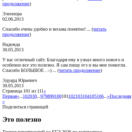
продолжение
)
Элеонора
02.06.2013
Cпасибо очень удобно и весьма понятно! ... (
читать
продолжение
)
Надежда
30.05.2013
У вас отличный сайт. Благодаря ему я узнал много нового и
особенно все это полезно. Я сам пишу егэ и вы мне помогли.
Спасибо БОЛЬШОЕ . :-) ... (
читать продолжение
)
Эдуард Юрьевич
30.05.2013
Страница 101 из 111
«
Первая
«
...
10
20
30
...
97
98
99
100
101
102
103
104
105
106
...
»
Последняя
»
Поделиться страницей
Это полезно
Теория вероятностей на ЕГЭ 2026 по математике