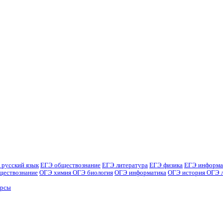
 русский язык
ЕГЭ обществознание
ЕГЭ литература
ЕГЭ физика
ЕГЭ информа
ществознание
ОГЭ химия
ОГЭ биология
ОГЭ информатика
ОГЭ история
ОГЭ 
урсы