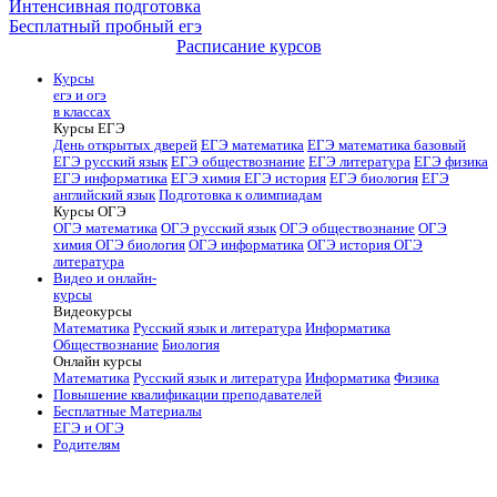
Интенсивная подготовка
Бесплатный пробный егэ
Расписание курсов
Курсы
егэ и огэ
в классах
Курсы ЕГЭ
День открытых дверей
ЕГЭ математика
ЕГЭ математика базовый
ЕГЭ русский язык
ЕГЭ обществознание
ЕГЭ литература
ЕГЭ физика
ЕГЭ информатика
ЕГЭ химия
ЕГЭ история
ЕГЭ биология
ЕГЭ
английский язык
Подготовка к олимпиадам
Курсы ОГЭ
ОГЭ математика
ОГЭ русский язык
ОГЭ обществознание
ОГЭ
химия
ОГЭ биология
ОГЭ информатика
ОГЭ история
ОГЭ
литература
Видео и онлайн-
курсы
Видеокурсы
Математика
Русский язык и литература
Информатика
Обществознание
Биология
Онлайн курсы
Математика
Русский язык и литература
Информатика
Физика
Повышение квалификации преподавателей
Бесплатные Материалы
ЕГЭ и ОГЭ
Родителям