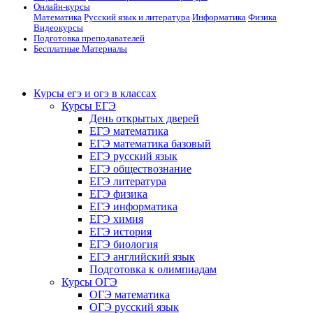
Онлайн-курсы
Математика
Русский язык и литература
Информатика
Физика
Видеокурсы
Подготовка преподавателей
Бесплатные Материалы
Курсы егэ и огэ в классах
Курсы ЕГЭ
День открытых дверей
ЕГЭ математика
ЕГЭ математика базовый
ЕГЭ русский язык
ЕГЭ обществознание
ЕГЭ литература
ЕГЭ физика
ЕГЭ информатика
ЕГЭ химия
ЕГЭ история
ЕГЭ биология
ЕГЭ английский язык
Подготовка к олимпиадам
Курсы ОГЭ
ОГЭ математика
ОГЭ русский язык