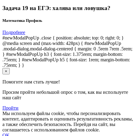
Задача 19 на ЕГЭ: халява или ловушка?
Математика Профиль
Подробнее
#newModalPopUp .close { position: absolute; top: 0; right: 0; }
@media screen and (max-width: 428px) { #newModalPopUp
.modal-dialog.modal-dialog-centered { margin: 0 .5rem 7rem .5rem;
} #newModalPopUp h3 { font-size: 1.375rem; margin-bottom:
.75rem; } #newModalPopUp h5 { font-size: 1rem; margin-bottom:
.75rem; } }
×
Помогите нам стать лучше!
Просим пройти небольшой опрос о том, как вы используете
наш сайт
Пройти
Мы используем файлы cookie, чтобы персонализировать
контент, адаптировать и оценивать результативность рекламы,
а также обеспечить безопасность. Перейдя на сайт, вы
соглашаетесь с использованием файлов cookie.
ОК