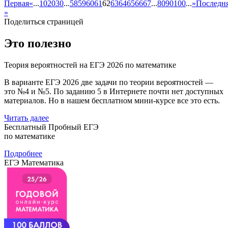
Первая
«
...
10
20
30
...
58
59
60
61
62
63
64
65
66
67
...
80
90
100
...
»
Последн
»
Поделиться страницей
Это полезно
Теория вероятностей на ЕГЭ 2026 по математике
В варианте ЕГЭ 2026 две задачи по теории вероятностей —
это №4 и №5. По заданию 5 в Интернете почти нет доступных
материалов. Но в нашем бесплатном мини-курсе все это есть.
Читать далее
Бесплатный Пробный ЕГЭ
по математике
Подробнее
ЕГЭ Математика