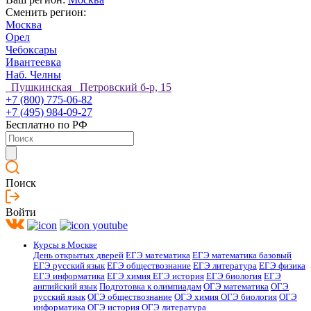
Сменить регион:
Москва
Орел
Чебоксары
Ивантеевка
Наб. Челны
Пушкинская Петровский б-р, 15
+7 (800) 775-06-82
+7 (495) 984-09-27
Бесплатно по РФ
Поиск
Войти
Курсы в Москве
День открытых дверей
ЕГЭ математика
ЕГЭ математика базовый
ЕГЭ русский язык
ЕГЭ обществознание
ЕГЭ литература
ЕГЭ физика
ЕГЭ информатика
ЕГЭ химия
ЕГЭ история
ЕГЭ биология
ЕГЭ
английский язык
Подготовка к олимпиадам
ОГЭ математика
ОГЭ
русский язык
ОГЭ обществознание
ОГЭ химия
ОГЭ биология
ОГЭ
информатика
ОГЭ история
ОГЭ литература