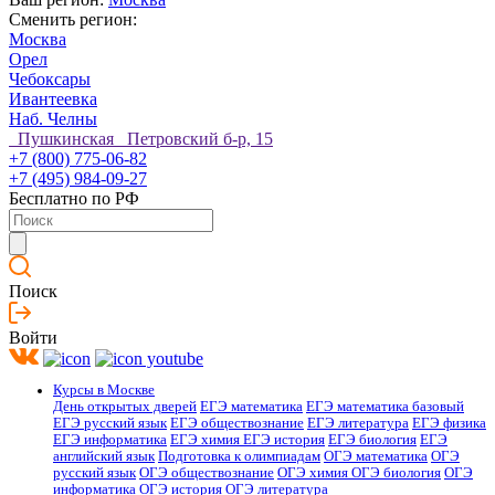
Сменить регион:
Москва
Орел
Чебоксары
Ивантеевка
Наб. Челны
Пушкинская Петровский б-р, 15
+7 (800) 775-06-82
+7 (495) 984-09-27
Бесплатно по РФ
Поиск
Войти
Курсы в Москве
День открытых дверей
ЕГЭ математика
ЕГЭ математика базовый
ЕГЭ русский язык
ЕГЭ обществознание
ЕГЭ литература
ЕГЭ физика
ЕГЭ информатика
ЕГЭ химия
ЕГЭ история
ЕГЭ биология
ЕГЭ
английский язык
Подготовка к олимпиадам
ОГЭ математика
ОГЭ
русский язык
ОГЭ обществознание
ОГЭ химия
ОГЭ биология
ОГЭ
информатика
ОГЭ история
ОГЭ литература