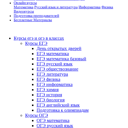
Онлайн-курсы
Математика
Русский язык и литература
Информатика
Физика
Видеокурсы
Подготовка преподавателей
Бесплатные Материалы
Курсы егэ и огэ в классах
Курсы ЕГЭ
День открытых дверей
ЕГЭ математика
ЕГЭ математика базовый
ЕГЭ русский язык
ЕГЭ обществознание
ЕГЭ литература
ЕГЭ физика
ЕГЭ информатика
ЕГЭ химия
ЕГЭ история
ЕГЭ биология
ЕГЭ английский язык
Подготовка к олимпиадам
Курсы ОГЭ
ОГЭ математика
ОГЭ русский язык