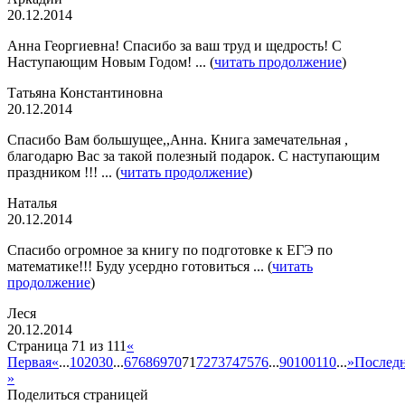
20.12.2014
Анна Георгиевна! Спасибо за ваш труд и щедрость! С
Наступающим Новым Годом! ... (
читать продолжение
)
Татьяна Константиновна
20.12.2014
Спасибо Вам большущее,,Анна. Книга замечательная ,
благодарю Вас за такой полезный подарок. С наступающим
праздником !!! ... (
читать продолжение
)
Наталья
20.12.2014
Спасибо огромное за книгу по подготовке к ЕГЭ по
математике!!! Буду усердно готовиться ... (
читать
продолжение
)
Леся
20.12.2014
Страница 71 из 111
«
Первая
«
...
10
20
30
...
67
68
69
70
71
72
73
74
75
76
...
90
100
110
...
»
Послед
»
Поделиться страницей