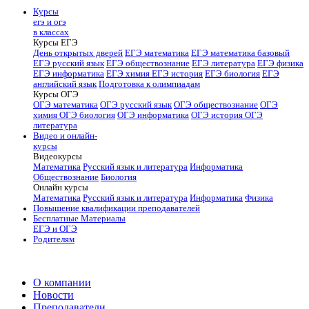
Курсы
егэ и огэ
в классах
Курсы ЕГЭ
День открытых дверей
ЕГЭ математика
ЕГЭ математика базовый
ЕГЭ русский язык
ЕГЭ обществознание
ЕГЭ литература
ЕГЭ физика
ЕГЭ информатика
ЕГЭ химия
ЕГЭ история
ЕГЭ биология
ЕГЭ
английский язык
Подготовка к олимпиадам
Курсы ОГЭ
ОГЭ математика
ОГЭ русский язык
ОГЭ обществознание
ОГЭ
химия
ОГЭ биология
ОГЭ информатика
ОГЭ история
ОГЭ
литература
Видео и онлайн-
курсы
Видеокурсы
Математика
Русский язык и литература
Информатика
Обществознание
Биология
Онлайн курсы
Математика
Русский язык и литература
Информатика
Физика
Повышение квалификации преподавателей
Бесплатные Материалы
ЕГЭ и ОГЭ
Родителям
О компании
Новости
Преподаватели