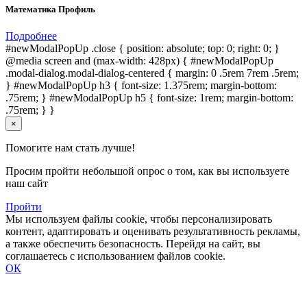
Математика Профиль
Подробнее
#newModalPopUp .close { position: absolute; top: 0; right: 0; }
@media screen and (max-width: 428px) { #newModalPopUp
.modal-dialog.modal-dialog-centered { margin: 0 .5rem 7rem .5rem;
} #newModalPopUp h3 { font-size: 1.375rem; margin-bottom:
.75rem; } #newModalPopUp h5 { font-size: 1rem; margin-bottom:
.75rem; } }
×
Помогите нам стать лучше!
Просим пройти небольшой опрос о том, как вы используете
наш сайт
Пройти
Мы используем файлы cookie, чтобы персонализировать
контент, адаптировать и оценивать результативность рекламы,
а также обеспечить безопасность. Перейдя на сайт, вы
соглашаетесь с использованием файлов cookie.
ОК